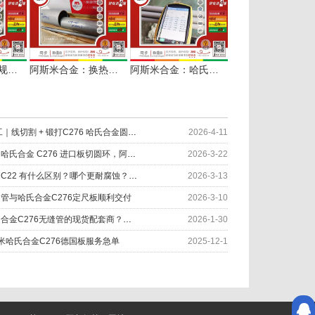
阿斯米合金：多规格哈氏合金C276无缝管零切配套
阿斯米合金：换热器行业配套用254SMO无缝管多规格供应
阿斯米合金：哈氏合金C22无缝管棒材光谱检测中
因材制宜 匠心加工｜线切割 + 锻打C276 哈氏合金圆环服务化工设备
2026-4-11
废料多？成本高？哈氏合金 C276 进口板切圆环，阿斯米帮您……
2026-3-22
哈氏合金C276 和 C22 有什么区别？哪个更耐腐蚀？应用如何
2026-3-13
缝管与哈氏合金C276定尺板顺利交付
2026-3-10
如何快速找到哈氏合金C276无缝管的现货配套商？阿斯米给您答案
2026-1-30
米哈氏合金C276德国板服务急单
2025-12-1