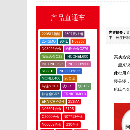
产品直通车
内容摘要：
某
2205双相钢
2507双相钢
下，长度控制
254SMO
904L
N08367
N08926合金
哈氏合金C276
哈氏合金C22
INCONEL600
某换热
INCONEL625
INCOLOY800
一般来
N08810
INCOLOY825
此批用
MONEL400
20合金
慢是慢
纯镍NI201
钛GR.1
钛GR.2
哈氏合金
钛合金GR5
ERNICRMO-3
ERNICRMO-4
253MA
N06601合金
310S
C2000合金
N07718合金
N06059合金
G30合金