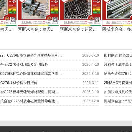
阿斯米合金：哈氏合金C276无缝管+光棒服务流体设备制造
阿斯米合金：哈氏合金C276无缝管、环件和棒材配套化工项目
阿斯米合金：超级不锈钢904L无缝管批量定切
解密哈氏合金C22、C276板棒管在半导体哪些场景和部位上应用？
2026-6-10
合金C276棒材现货及定切服务
2026-4-10
哈氏合金C22和C276棒材实心圆钢都有哪些现货？直径对照表
2026-3-16
C276板材价格今日报价
2026-3-11
254SMO定切无
快速找到哈氏合金C276板棒无缝管焊材配套，阿斯米给您更多
2026-3-10
阿斯米合金：哈氏合金C276材质电磁流量计导电接地环交付
2025-12-8
阿斯米合金：5毫