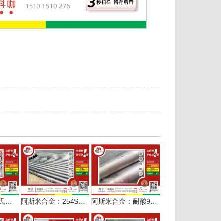
如何快速找到哈氏合金C276无缝管的现货配套商？阿斯米给您答案
阿斯米合金：254SMO多规格无缝管定尺服务水处理设备
阿斯米合金：耐酸904L φ133*5无缝管定长交付