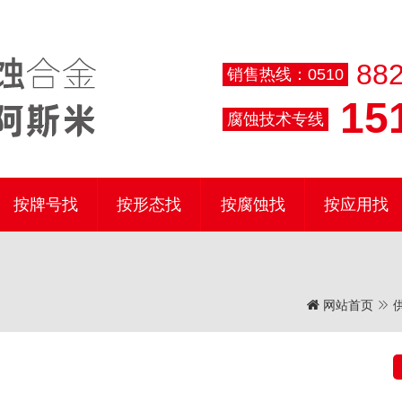
882
销售热线：0510
151
腐蚀技术专线
按牌号找
按形态找
按腐蚀找
按应用找
网站首页