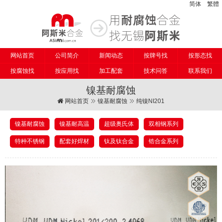
简体
繁體
网站首页
公司简介
新闻动态
按牌号找
按形态找
按腐蚀找
按应用找
加工配套
技术问答
联系我们
镍基耐腐蚀
网站首页
镍基耐腐蚀
纯镍NI201
镍基耐腐蚀
镍基耐高温
超级奥氏体
双相钢系列
特种不锈钢
配套好焊材
钛及钛合金
锆合金系列