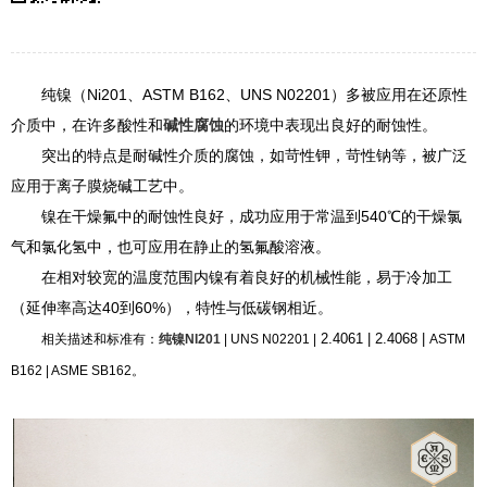
纯镍（
Ni201
、
ASTM B162、UNS N02201
）多被应用在还原性
介质中，在许多酸性和
碱性腐蚀
的环境中表现出良好的耐蚀性。
突出的特点是耐碱性介质的腐蚀，如苛性钾，苛性钠等，被广泛
应用于离子膜烧碱工艺中。
镍在干燥氟中的耐蚀性良好，成功应用于常温到
540
℃的干燥氯
气和氯化氢中，也可应用在静止的氢氟酸溶液。
在相对较宽的温度范围内镍有着良好的机械性能，易于冷加工
（延伸率高达
40
到
60%
），特性与低碳钢相近。
2.4061 |
2.4068 |
相关描述和标准有：
纯镍NI201
| UNS N02201 |
ASTM
B162 | ASME SB162。