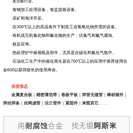
·
复合板行业。
食物加工处理设备，食盐提炼设备。
·
采矿和海洋开采。
·
在300℃以上的高温条件下制造工业氢氧化钠所需的设备。
·
有机或无机氯化物和氟化物的生产：抗氯气和氟气腐蚀。
·
核反应堆。
·
热处理炉中曲颈瓶及部件，尤其是在碳化和氮化气氛中。
·
石油化工生产中的催化再生器在700℃以上的应用中推荐使用合
·
金600以获得较长的使用寿命。
供货形态
金属复合板
｜
精密薄箔带
｜
卷板平板
｜
焊管无缝管
｜
棒材锻件
｜
焊丝焊条
｜
丝网滤管
｜
法兰管件
｜
紧固件
｜
来图其它
……