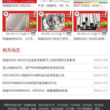
纯镍板Ni201 N02201板材
干货：纯镍N5、N6、N7和Ni201成分区别在哪（图）
NB/T 47002—2019《压力容器用复合板》较2009版有哪些变化
纯镍板材Ni201、C276材料0.5-1.5mm现货供应
纯镍Ni201,N6法兰管件配套苛性碱工业
纯镍Ni201, Ni200,N6焊管无缝管哪里可定制
相关动态
纯镍Ni201 N02201在波纹管膨胀节上的应用和注意事项
2025-9-28
进口纯镍NI201、国产N6丝网滤网丝材现货供应
2022-1-23
UNS N02201 纯镍Ni201材料成分标准性能大全
2020-4-22
N02201纯镍Ni201的焊接问题及解决方法
2020-4-18
纯镍N02200和Ni201（N02201）耐酸碱腐蚀性能
2020-2-17
阿斯米合金主营：金属复合板、哈氏合金C276、C276合金、C22合金、625合金、825合金、
400合金、600合金、钛板、254SMO、哈氏合金棒、C276棒、2507双相钢等，网址：