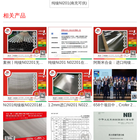
纯镍NI201(南充可供)
相关产品
案例丨纯镍N02201无缝换热管定尺验收交付
纯镍Ni201 N02201在波纹管膨胀节上的应用和注意事项
阿斯米合金：进口纯镍N02201一毫米热销
Ni201纯镍板N02201材质翻边用5mm板材下料供货
1.2mm进口NI201 N02201纯镍板供应板换厂配套
658个项目中，Crofer 22 H拿下了2012年德国钢铁创新奖，值得推荐