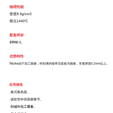
物理性能
密度8.9g/cm3
熔点1440℃
配套焊材
ERNI-1
。
优势特性
Nicke
由于加工困难，特别薄的镍带压延较为困难，常规厚度
0.2mm
以上。
应用领域
·板式换热器。
·
波纹管补偿器膨胀节。
·
制碱和
化工装备
。