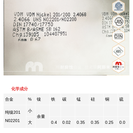
化学成分
合金
%
镍
铁
碳
锰
硅
铜
硫
小
纯镍201
余量
N02201
大
0.4
0.02
0.35
0.35
0.25
0.0