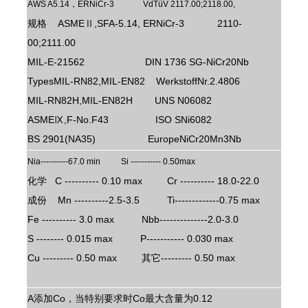
AWS A5.14，ERNiCr-3 VdTüV 2117.00;2118.00,
规格 ASMEⅡ,SFA-5.14, ERNiCr-3 2110-
00;2111.00
MIL-E-21562 DIN 1736 SG-NiCr20Nb
TypesMIL-RN82,MIL-EN82 WerkstoffNr.2.4806
MIL-RN82H,MIL-EN82H UNS N06082
ASMEⅨ,F-No.F43 ISO SNi6082
BS 2901(NA35) EuropeNiCr20Mn3Nb
Nia----------67.0 min Si ----------- 0.50max
化学 C ---------- 0.10 max Cr ---------- 18.0-22.0
成份 Mn ----------2.5-3.5 Ti-------------0.75 max
Fe ---------- 3.0 max Nbb--------------2.0-3.0
S -------- 0.015 max P----------- 0.030 max
Cu --------- 0.50 max 其它--------- 0.50 max
A添加Co，当特别要求时Co最大含量为0.12