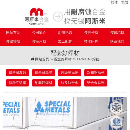
简体
繁體
网站首页
公司简介
新闻动态
按牌号找
按形态找
按腐蚀找
按应用找
加工配套
技术问答
联系我们
配套好焊材
网站首页
配套好焊材
ERNiCr-3焊丝
镍基耐腐蚀
镍基耐高温
超级奥氏体
双相钢系列
特种不锈钢
配套好焊材
钛及钛合金
锆合金系列