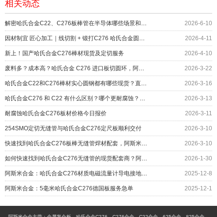
相关动态
解密哈氏合金C22、C276板棒管在半导体哪些场景和部位上应用？
2026-6-10
因材制宜 匠心加工｜线切割 + 锻打C276 哈氏合金圆环服务化工设备
2026-4-11
新上！国产哈氏合金C276棒材现货及定切服务
2026-4-10
废料多？成本高？哈氏合金 C276 进口板切圆环，阿斯米帮您……
2026-3-22
哈氏合金C22和C276棒材实心圆钢都有哪些现货？直径对照表
2026-3-16
哈氏合金C276 和 C22 有什么区别？哪个更耐腐蚀？应用如何
2026-3-13
耐腐蚀哈氏合金C276板材价格今日报价
2026-3-11
254SMO定切无缝管与哈氏合金C276定尺板顺利交付
2026-3-10
快速找到哈氏合金C276板棒无缝管焊材配套，阿斯米给您更多
2026-3-10
如何快速找到哈氏合金C276无缝管的现货配套商？阿斯米给您答案
2026-1-30
阿斯米合金：哈氏合金C276材质电磁流量计导电接地环交付
2025-12-8
阿斯米合金：5毫米哈氏合金C276德国板服务急单
2025-12-1
阿斯米合金主营：金属复合板、哈氏合金C276、C276合金、C22合金、625合金、825合金、