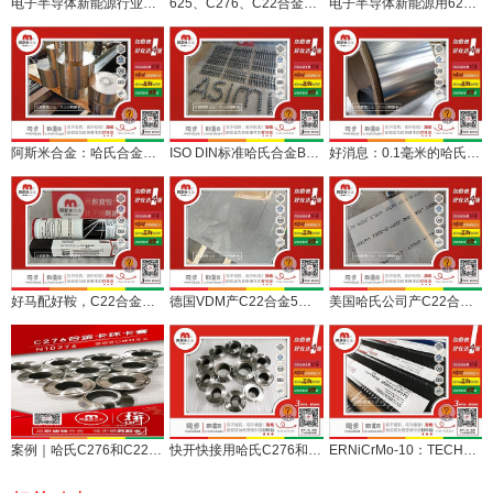
电子半导体新能源行业采购，耐腐蚀625、C276、C22合金，你该知道！
625、C276、C22合金在电子半导体新能源领域上的应用与选材指南
电子半导体新能源用625、C276、C22合金采购指南
阿斯米合金：哈氏合金C276 C22合金一批车光棒材赶货中
ISO DIN标准哈氏合金B3、C276、C22合金紧固件批量交付
好消息：0.1毫米的哈氏合金C276 C22合金箔带现货在库
好马配好鞍，C22合金配好焊丝焊条NiCrMo-10
德国VDM产C22合金5毫米异形切割加工服务用户
美国哈氏公司产C22合金1.0毫米服务医药设备制造
案例｜哈氏C276和C22合金卡盘卡环卡套配套药化企业
快开快接用哈氏C276和C22合金卡盘交付制药企业
ERNiCrMo-10：TECHALLOY 622现货在库配套C22合金母材