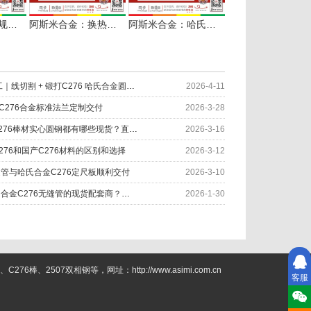
阿斯米合金：多规格哈氏合金C276无缝管零切配套
阿斯米合金：换热器行业配套用254SMO无缝管多规格供应
阿斯米合金：哈氏合金C22无缝管棒材光谱检测中
因材制宜 匠心加工｜线切割 + 锻打C276 哈氏合金圆环服务化工设备
2026-4-11
和C276合金标准法兰定制交付
2026-3-28
哈氏合金C22和C276棒材实心圆钢都有哪些现货？直径对照表
2026-3-16
276和国产C276材料的区别和选择
2026-3-12
缝管与哈氏合金C276定尺板顺利交付
2026-3-10
如何快速找到哈氏合金C276无缝管的现货配套商？阿斯米给您答案
2026-1-30
2507双相钢等，网址：http://www.asimi.com.cn
客服