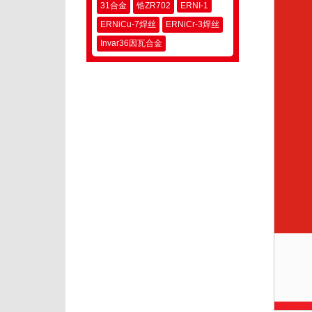
31合金
锆ZR702
ERNI-1
ERNiCu-7焊丝
ERNiCr-3焊丝
Invar36因瓦合金