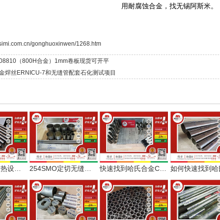
用耐腐蚀合金，找无锡阿斯米。
asimi.com.cn/gonghuoxinwen/1268.htm
8810（800H合金）1mm卷板现货可开平
金焊丝ERNICU-7和无缝管配套石化测试项目
案例丨小型换热设备用哈氏合金C276无缝管定尺交付
254SMO定切无缝管与哈氏合金C276定尺板顺利交付
快速找到哈氏合金C276板棒无缝管焊材配套，阿斯米给您更多