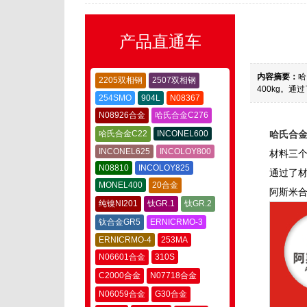
产品直通车
内容摘要：
哈
2205双相钢
2507双相钢
400kg。
254SMO
904L
N08367
N08926合金
哈氏合金C276
哈氏合金C22
INCONEL600
哈氏合金
INCONEL625
INCOLOY800
材料三个
N08810
INCOLOY825
通过了
MONEL400
20合金
阿斯米合
纯镍NI201
钛GR.1
钛GR.2
钛合金GR5
ERNICRMO-3
ERNICRMO-4
253MA
N06601合金
310S
C2000合金
N07718合金
N06059合金
G30合金