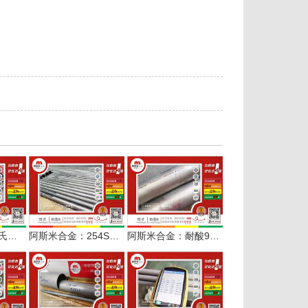
如何快速找到哈氏合金C276无缝管的现货配套商？阿斯米给您答案
阿斯米合金：254SMO多规格无缝管定尺服务水处理设备
阿斯米合金：耐酸904L φ133*5无缝管定长交付