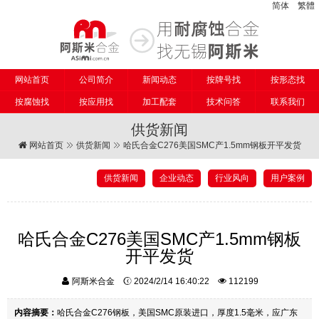
简体
繁體
网站首页
公司简介
新闻动态
按牌号找
按形态找
按腐蚀找
按应用找
加工配套
技术问答
联系我们
供货新闻
网站首页
供货新闻
哈氏合金C276美国SMC产1.5mm钢板开平发货
供货新闻
企业动态
行业风向
用户案例
哈氏合金C276美国SMC产1.5mm钢板
开平发货
阿斯米合金
2024/2/14 16:40:22
112199
内容摘要：
哈氏合金C276钢板，美国SMC原装进口，厚度1.5毫米，应广东