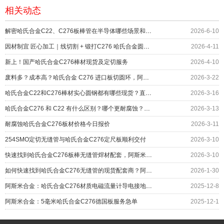
相关动态
解密哈氏合金C22、C276板棒管在半导体哪些场景和部位上应用？
2026-6-10
因材制宜 匠心加工｜线切割 + 锻打C276 哈氏合金圆环服务化工设备
2026-4-11
新上！国产哈氏合金C276棒材现货及定切服务
2026-4-10
废料多？成本高？哈氏合金 C276 进口板切圆环，阿斯米帮您……
2026-3-22
哈氏合金C22和C276棒材实心圆钢都有哪些现货？直径对照表
2026-3-16
哈氏合金C276 和 C22 有什么区别？哪个更耐腐蚀？应用如何
2026-3-13
耐腐蚀哈氏合金C276板材价格今日报价
2026-3-11
254SMO定切无缝管与哈氏合金C276定尺板顺利交付
2026-3-10
快速找到哈氏合金C276板棒无缝管焊材配套，阿斯米给您更多
2026-3-10
如何快速找到哈氏合金C276无缝管的现货配套商？阿斯米给您答案
2026-1-30
阿斯米合金：哈氏合金C276材质电磁流量计导电接地环交付
2025-12-8
阿斯米合金：5毫米哈氏合金C276德国板服务急单
2025-12-1