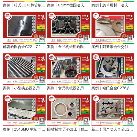
案例丨哈氏C276棒管板配套助力化机装备提质增效
案例丨0.5mm德国哈氏合金C276薄带，优质用料用于二次压延
案例丨急单用材，哈氏合金C276板棒快速安排加工发货纪实
解密哈氏合金C22、C276板棒管在半导体哪些场景和部位上应用？
案例丨食品机械用哈氏合金C276接管按需定制加工
案例丨阿斯米合金交付进口哈氏合金C276光棒、板切圆环
案例丨小型换热设备用哈氏合金C276无缝管定尺交付
案例丨食品机械设备用哈氏合金C276厚壁管环材交付
案例｜哈氏合金C276多形态（圆环/光棒/锻件/焊材），一站式服务制药行业
案例｜254SMO 平板与 C276 哈氏合金切环，助力船舶维修应急保供
因材制宜 匠心加工｜线切割 + 锻打C276 哈氏合金圆环服务化工设备
新上！国产哈氏合金C276棒材现货及定切服务