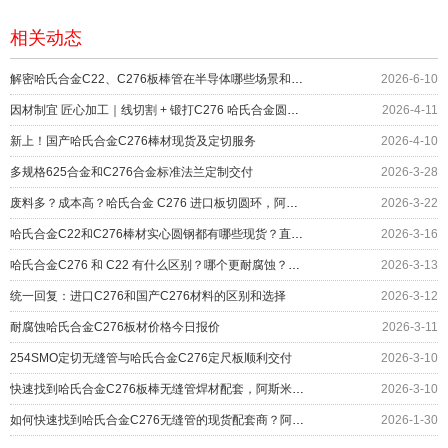
相关动态
解密哈氏合金C22、C276板棒管在半导体哪些场景和部位上应用？
2026-6-10
因材制宜 匠心加工｜线切割 + 锻打C276 哈氏合金圆环服务化工设备
2026-4-11
新上！国产哈氏合金C276棒材现货及定切服务
2026-4-10
多规格625合金和C276合金标准法兰定制交付
2026-3-28
废料多？成本高？哈氏合金 C276 进口板切圆环，阿斯米帮您……
2026-3-22
哈氏合金C22和C276棒材实心圆钢都有哪些现货？直径对照表
2026-3-16
哈氏合金C276 和 C22 有什么区别？哪个更耐腐蚀？应用如何
2026-3-13
统一回复：进口C276和国产C276材料的区别和选择
2026-3-12
耐腐蚀哈氏合金C276板材价格今日报价
2026-3-11
254SMO定切无缝管与哈氏合金C276定尺板顺利交付
2026-3-10
快速找到哈氏合金C276板棒无缝管焊材配套，阿斯米给您更多
2026-3-10
如何快速找到哈氏合金C276无缝管的现货配套商？阿斯米给您答案
2026-1-30