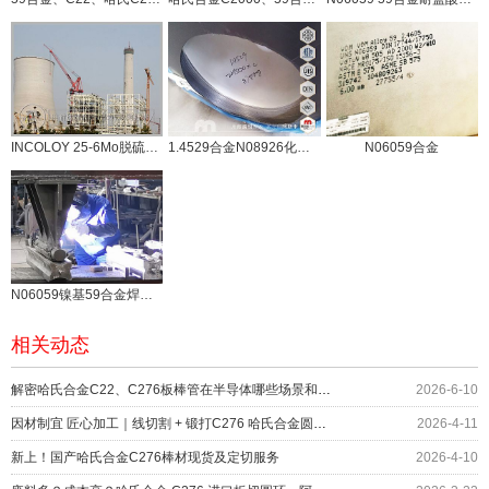
INCOLOY 25-6Mo脱硫1.4529合金，你了解多少
1.4529合金N08926化学成分、性能与市场应用
N06059合金
N06059镍基59合金焊接试验说明
相关动态
解密哈氏合金C22、C276板棒管在半导体哪些场景和部位上应用？
2026-6-10
因材制宜 匠心加工｜线切割 + 锻打C276 哈氏合金圆环服务化工设备
2026-4-11
新上！国产哈氏合金C276棒材现货及定切服务
2026-4-10