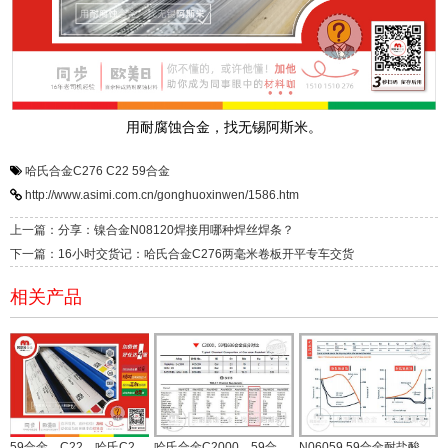
用耐腐蚀合金，找无锡阿斯米。
哈氏合金C276
C22
59合金
http://www.asimi.com.cn/gonghuoxinwen/1586.htm
上一篇：分享：镍合金N08120焊接用哪种焊丝焊条？
下一篇：16小时交货记：哈氏合金C276两毫米卷板开平专车交货
相关产品
59合金、C22、哈氏C276配套焊丝来了！ERNICRMO-13、10、4
哈氏合金C2000、59合金和686成分对比
N06059 59合金耐盐酸和硫酸腐蚀性能（图文）