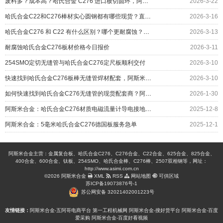
废料多？成本高？哈氏合金 C276 进口板切圆环，阿斯米帮您……
2026-3-22
哈氏合金C22和C276棒材实心圆钢都有哪些现货？直径对照表
2026-3-16
哈氏合金C276 和 C22 有什么区别？哪个更耐腐蚀？应用如何
2026-3-13
耐腐蚀哈氏合金C276板材价格今日报价
2026-3-11
254SMO定切无缝管与哈氏合金C276定尺板顺利交付
2026-3-10
快速找到哈氏合金C276板棒无缝管焊材配套，阿斯米给您更多
2026-3-10
如何快速找到哈氏合金C276无缝管的现货配套商？阿斯米给您答案
2026-1-30
阿斯米合金：哈氏合金C276材质电磁流量计导电接地环交付
2025-12-8
阿斯米合金：5毫米哈氏合金C276德国板服务急单
2025-12-1
阿斯米合金主营：金属复合板、哈氏合金C276、C276合金、C22合金、625合金、825合金、
400合金、600合金、钛板、254SMO、哈氏合金棒、C276棒、2507双相钢等，网址：
http://www.asimi.com.cn
©2026 阿斯米合金
XML
RSS
网站地图
可供区域
苏ICP备19073876号-1
苏公网安备 32021402001223号
友情链接：
阿斯米合金-五阿哥电商平台
第一工程机械网
阿斯米合金-搜好货平台
阿斯米合金-百度
爱采购
阿斯米合金-百度好看视频