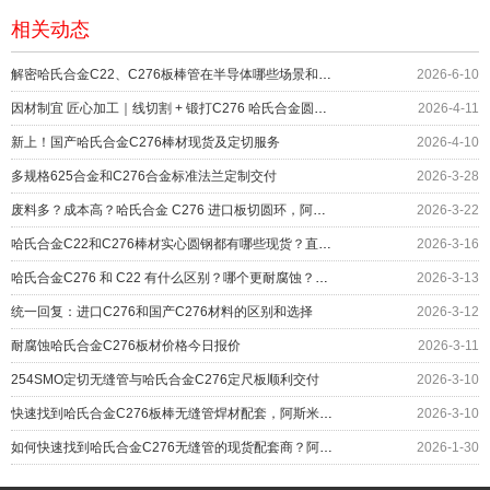
相关动态
解密哈氏合金C22、C276板棒管在半导体哪些场景和部位上应用？
2026-6-10
因材制宜 匠心加工｜线切割 + 锻打C276 哈氏合金圆环服务化工设备
2026-4-11
新上！国产哈氏合金C276棒材现货及定切服务
2026-4-10
多规格625合金和C276合金标准法兰定制交付
2026-3-28
废料多？成本高？哈氏合金 C276 进口板切圆环，阿斯米帮您……
2026-3-22
哈氏合金C22和C276棒材实心圆钢都有哪些现货？直径对照表
2026-3-16
哈氏合金C276 和 C22 有什么区别？哪个更耐腐蚀？应用如何
2026-3-13
统一回复：进口C276和国产C276材料的区别和选择
2026-3-12
耐腐蚀哈氏合金C276板材价格今日报价
2026-3-11
254SMO定切无缝管与哈氏合金C276定尺板顺利交付
2026-3-10
快速找到哈氏合金C276板棒无缝管焊材配套，阿斯米给您更多
2026-3-10
如何快速找到哈氏合金C276无缝管的现货配套商？阿斯米给您答案
2026-1-30