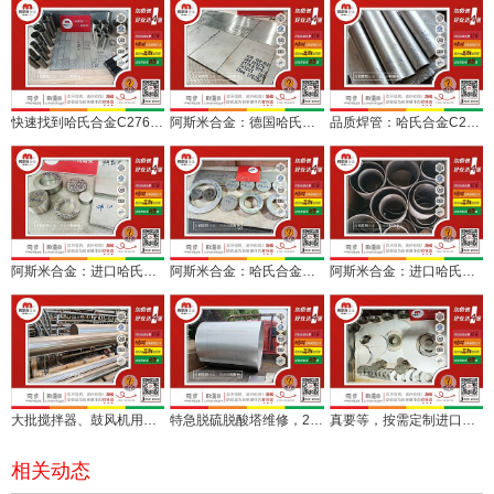
快速找到哈氏合金C276板棒无缝管焊材配套，阿斯米给您更多
阿斯米合金：德国哈氏合金C276板材激光定切一批交付
品质焊管：哈氏合金C276板定尺卷圆焊接拍片一站式服务
阿斯米合金：进口哈氏合金C276板棒加工切割按需定做
阿斯米合金：哈氏合金C276板材环件棒料多形态料加工完毕
阿斯米合金：进口哈氏合金C276板材焊接接管批量交付
大批搅拌器、鼓风机用哈氏合金C22、C276板棒按需定切
特急脱硫脱酸塔维修，2毫米进口哈氏合金C276板卷筒发运
真要等，按需定制进口哈氏合金C276板棒环加工
相关动态