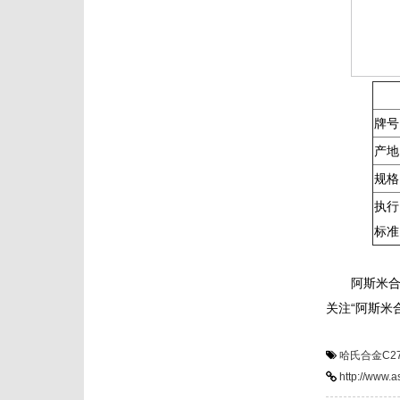
牌号
产地
规格
执行
标准
阿斯米合
关注“阿斯米
哈氏合金C2
http://www.