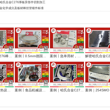
m哈氏合金C276厚板异形件切割加工
合金化学成分及板材棒丝管锻件标准
案例丨哈氏C276棒管板配套助力化机装备提质增效
案例丨0.5mm德国哈氏合金C276薄带，优质用料用于二次压延
案例丨急单用材，哈氏合金C276板棒快速安排加工发货纪实
案例丨小型换热设备用哈氏合金C276无缝管定尺交付
案例丨食品机械设备用哈氏合金C276厚壁管环材交付
案例｜哈氏合金C276多形态（圆环/光棒/锻件/焊材），一站式服务制药行业