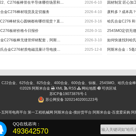
解密哈氏合金C22、C276板棒管在半导体哪些场景和部位上应用？
2026-6-10
合金C276棒材现货及定切服务
2026-4-10
哈氏合金C22和C276棒材实心圆钢都有哪些现货？直径对照表
2026-3-16
C276板材价格今日报价
2026-3-11
254SMO定切无
快速找到哈氏合金C276板棒无缝管焊材配套，阿斯米给您更多
2026-3-10
阿斯米合金：哈氏合金C276材质电磁流量计导电接地环交付
2025-12-8
阿斯米合金：5毫
金、625合金、825合金、400合金、600合金、钛板、254SMO、哈氏合金棒、C276棒、
©2026 阿斯米合金
XML
RSS
网站地图
可供区域
苏ICP备19073876号-1
苏公网安备 32021402001223号
-五阿哥电商平台
第一工程机械网
阿斯米合金-搜好货平台
阿斯米合金-百度爱采购
阿
QQ在线咨询：
493642570