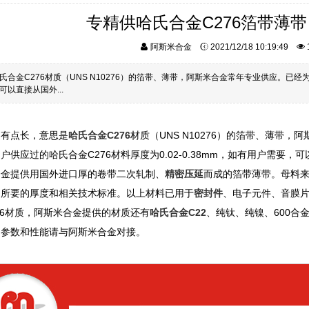
专精供哈氏合金C276箔带薄
阿斯米合金
2021/12/18 10:19:49
氏合金C276材质（UNS N10276）的箔带、薄带，阿斯米合金常年专业供应。已经为用
以直接从国外...
题有点长，意思是
哈氏合金C276
材质（UNS N10276）的箔带、薄带，
户供应过的哈氏合金C276材料厚度为0.02-0.38mm，如有用户需要，
合金提供用国外进口厚的卷带二次轧制、
精密压延
而成的箔带薄带。母料
户所要的厚度和相关技术标准。以上材料已用于
密封件
、电子元件、音膜
76材质，阿斯米合金提供的材质还有
哈氏合金C22
、纯钛、纯镍、600合金
、参数和性能请与阿斯米合金对接。