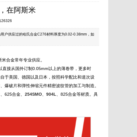
带，在阿斯米
126326
户供应过的哈氏合金C276材料厚度为0.02-0.38mm，如
阿斯米合金常年专业供应。
可以直接从国外订制0.05mm以上的薄卷带，更多时
来自于美国、德国以及日本，按照科学配比和道次设
片、爆破片和弹性伸缩元件精密波纹管的加工与制造。
、625合金、
254SMO
、
904L
、825合金等材质。具