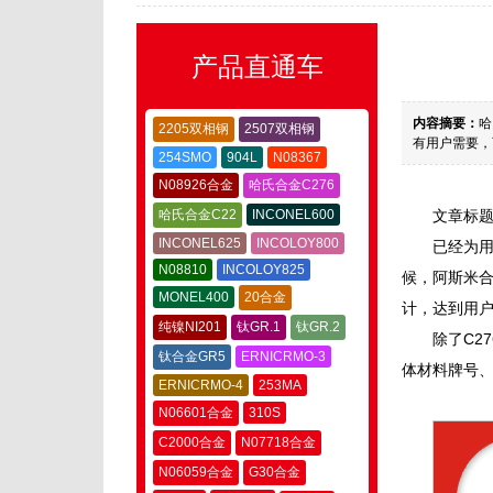
产品直通车
内容摘要：
哈
2205双相钢
2507双相钢
有用户需要，可
254SMO
904L
N08367
N08926合金
哈氏合金C276
哈氏合金C22
INCONEL600
文章标
INCONEL625
INCOLOY800
已经为用
N08810
INCOLOY825
候，阿斯米
MONEL400
20合金
计，达到用
纯镍NI201
钛GR.1
钛GR.2
除了C2
钛合金GR5
ERNICRMO-3
体材料牌号
ERNICRMO-4
253MA
N06601合金
310S
C2000合金
N07718合金
N06059合金
G30合金