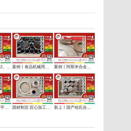
解密哈氏合金C22、C276板棒管在半导体哪些场景和部位上应用？
案例丨食品机械用哈氏合金C276接管按需定制加工
案例丨阿斯米合金交付进口哈氏合金C276光棒、板切圆环
案例｜254SMO 平板与 C276 哈氏合金切环，助力船舶维修应急保供
因材制宜 匠心加工｜线切割 + 锻打C276 哈氏合金圆环服务化工设备
新上！国产哈氏合金C276棒材现货及定切服务