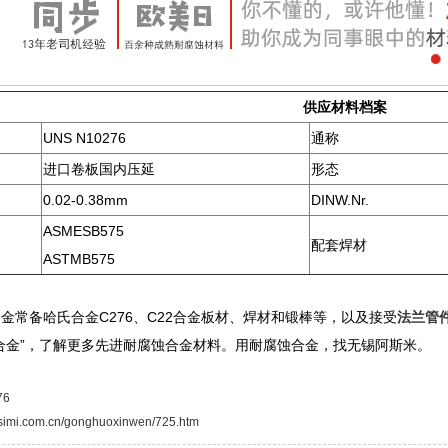
供应材料档案
UNS N10276
通称
进口卷板国内压延
形态
0.02-0.38mm
DINW.Nr.
ASMESB575
配套焊材
ASTMB575
金常备哈氏合金C276、C22合金板材、焊材和锻棒等，以及接受
法兰管
合金”，了解更多先进耐腐蚀合金材料。用耐腐蚀合金，找无锡阿斯米。
76
asimi.com.cn/gonghuoxinwen/725.htm