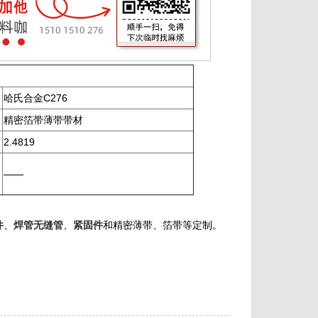
哈氏合金C276
精密箔带薄带带材
2.4819
——
件
、
焊管无缝管
、
紧固件
和精密薄带、箔带等定制。