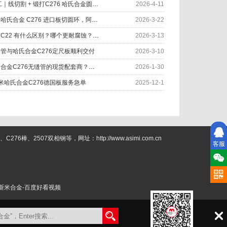
因材制宜 匠心加工｜线切割 + 锻打C276 哈氏合金圆环服务化工设备
2026-4-11
废料多？成本高？哈氏合金 C276 进口板切圆环，阿斯米帮您……
2026-3-22
哈氏合金C276 和 C22 有什么区别？哪个更耐腐蚀？应用如何
2026-3-13
缝管与哈氏合金C276定尺板顺利交付
2026-3-10
如何快速找到哈氏合金C276无缝管的现货配套商？阿斯米给您答案
2026-1-30
米哈氏合金C276德国板服务急单
2025-12-1
2507双相钢等，网址：http://www.asimi.com.cn
客服
斯米合金-百度好看视频