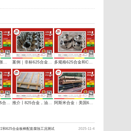
案例丨波纹管膨胀节用2mm厚825合金卷板定长开平
案例｜非标625合金三通来图加工按要求供货
多规格625合金和C276合金标准法兰定制交付
阿斯米合金：825合金圆棒一批定切发货
推介丨825合金，油气行业耐腐蚀性价比之王
阿斯米合金：美国625合金0.4mm平板国外空运到货
C22和625合金板棒配套腐蚀工况测试
2025-11-4