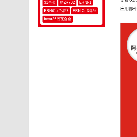
交货状
31合金
锆ZR702
ERNI-1
应用部
ERNiCu-7焊丝
ERNiCr-3焊丝
Invar36因瓦合金