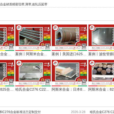
2合金材质精密箔带,薄带,改轧压延带
案例丨阿斯米合金交付石油化工用625合金抛光接管
案例丨阿斯米合金交付石油化工用625合金抛光接管
案例丨美国进口625合金0.6mm厚度卷板原卷分卷
阿斯米合金：825合金1.0mm平板现货服务波纹管膨胀节
哈氏合金C276 C22和625合金板棒配套腐蚀工况测试
阿斯米合金：日本825合金1.5mm卷板开平发货
金和C276合金标准法兰定制交付
2026-3-28
哈氏合金C276 