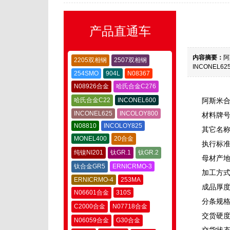
产品直通车
内容摘要：
阿
2205双相钢
2507双相钢
INCONEL6
254SMO
904L
N08367
N08926合金
哈氏合金C276
哈氏合金C22
INCONEL600
阿斯米合
INCONEL625
INCOLOY800
材料牌号：
N08810
INCOLOY825
其它名称：
MONEL400
20合金
执行标准：
纯镍NI201
钛GR.1
钛GR.2
母材产
钛合金GR5
ERNICRMO-3
加工方
ERNICRMO-4
253MA
成品厚度
N06601合金
310S
分条规格
C2000合金
N07718合金
交货硬度
N06059合金
G30合金