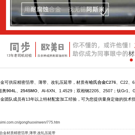
合金可供应精密箔带、薄带、改轧压延带，材质有
哈氏合金C276
、C22、6
；超奥
904L
、
254SMO
、Al-6XN、1.4529；双相钢2205、2507；钛Gr1、
合金团队成员有13年以上特材配套加工经验，可为您提供量身定做的技术
asimi.com.cn/gonghuoxinwen/775.htm
0合金材质精密箔带,薄带,改轧压延带