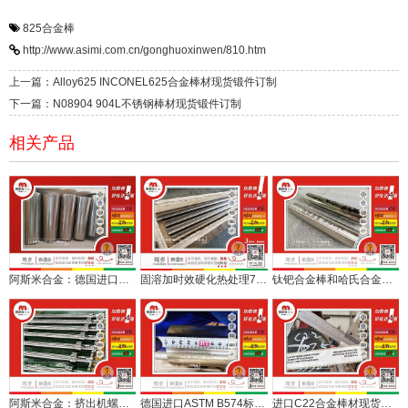
825合金棒
http://www.asimi.com.cn/gonghuoxinwen/810.htm
上一篇：Alloy625 INCONEL625合金棒材现货锻件订制
下一篇：N08904 904L不锈钢棒材现货锻件订制
相关产品
阿斯米合金：德国进口高耐腐蚀C22、C276合金棒受欢迎
固溶加时效硬化热处理718合金棒美美交付
钛钯合金棒和哈氏合金C276棒
阿斯米合金：挤出机螺杆、机筒用哈氏合金棒材配套丰富
德国进口ASTM B574标准2.4602哈氏合金C22合金棒材定尺交付
进口C22合金棒材现货助力化工泵制造，材质带EN10204.3.1证书