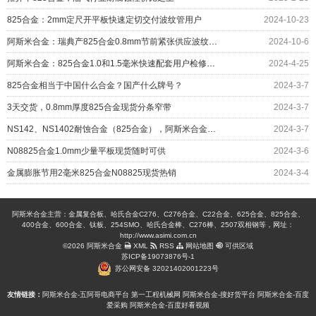
825合金：2mm定尺开平板快速定切交付波纹管用户
2024-10-23
阿斯米合金：瑞典产825合金0.8mm节前紧张供应波纹管业
2024-10-6
阿斯米合金：825合金1.0和1.5毫米快速配套用户检修工程
2024-4-25
825合金相当于中国什么合金？国产什么牌号？
2024-3-7
3天交货，0.8mm厚度825合金现货分条窄带
2024-3-7
NS142、NS1402耐蚀合金（825合金），阿斯米合金带您一站了解
2024-3-7
N08825合金1.0mm少量平板现货随时可供
2024-3-6
金属膨胀节用2毫米825合金N08825现货热销
2024-3-4
阿斯米合金主营：金属复合板、哈氏合金C276、C276合金、C22合金、625合金、825合金、
400合金、600合金、钛板、254SMO、哈氏合金棒、C276棒、2507双相钢等，网址：
http://www.asimi.com.cn
©2026 阿斯米合金
XML
RSS
网站地图
可供区域
苏ICP备19073876号-1
苏公网安备 32021402001223号
友情链接：
阿斯米合金-五阿哥电商平台
第一工程机械网
阿斯米合金-搜好货平台
阿斯米合金-百度
爱采购
阿斯米合金-百度好看视频