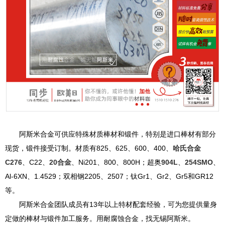
阿斯米合金可供应特殊材质棒材和锻件，特别是进口棒材有部分
现货，锻件接受订制。材质有825、625、600、400、
哈氏合金
C276
、C22、
20合金
、Ni201、800、800H；超奥
904L
、
254SMO
、
Al-6XN、1.4529；双相钢2205、2507；钛Gr1、Gr2、Gr5和GR12
等。
阿斯米合金团队成员有13年以上特材配套经验，可为您提供量身
定做的棒材与锻件加工服务。用耐腐蚀合金，找无锡阿斯米。