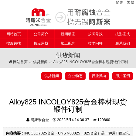
简体
繁體
网站首页
公司简介
新闻动态
按牌号找
按形态找
按腐蚀找
按应用找
加工配套
技术问答
联系我们
供货新闻
网站首页
供货新闻
Alloy825 INCOLOY825合金棒材现货锻件订制
供货新闻
企业动态
行业风向
用户案例
Alloy825 INCOLOY825合金棒材现货
锻件订制
阿斯米合金
2022/5/14 14:36:37
120860
内容摘要：
INCOLOY825合金（UNS N08825，825合金）是一种用Ti稳定化