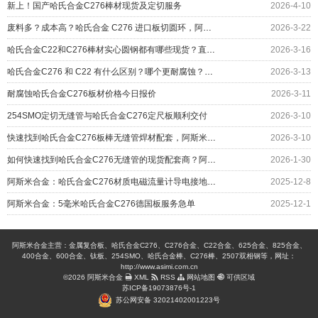
新上！国产哈氏合金C276棒材现货及定切服务
2026-4-10
废料多？成本高？哈氏合金 C276 进口板切圆环，阿斯米帮您……
2026-3-22
哈氏合金C22和C276棒材实心圆钢都有哪些现货？直径对照表
2026-3-16
哈氏合金C276 和 C22 有什么区别？哪个更耐腐蚀？应用如何
2026-3-13
耐腐蚀哈氏合金C276板材价格今日报价
2026-3-11
254SMO定切无缝管与哈氏合金C276定尺板顺利交付
2026-3-10
快速找到哈氏合金C276板棒无缝管焊材配套，阿斯米给您更多
2026-3-10
如何快速找到哈氏合金C276无缝管的现货配套商？阿斯米给您答案
2026-1-30
阿斯米合金：哈氏合金C276材质电磁流量计导电接地环交付
2025-12-8
阿斯米合金：5毫米哈氏合金C276德国板服务急单
2025-12-1
阿斯米合金主营：金属复合板、哈氏合金C276、C276合金、C22合金、625合金、825合金、
400合金、600合金、钛板、254SMO、哈氏合金棒、C276棒、2507双相钢等，网址：
http://www.asimi.com.cn
©2026 阿斯米合金
XML
RSS
网站地图
可供区域
苏ICP备19073876号-1
苏公网安备 32021402001223号