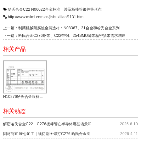
哈氏合金C22 N06022合金标准：涉及板棒管锻件等形态
http://www.asimi.com.cn/jishuziliao/1131.htm
上一篇：制药机械耐腐蚀金属选材：N08367、31合金和哈氏合金系列
下一篇：哈氏合金C276钢带、C22带钢、254SMO薄带精密箔带需求增速
相关产品
N10276哈氏合金板棒锻件等形态和标准
相关动态
解密哈氏合金C22、C276板棒管在半导体哪些场景和部位上应用？
2026-6-10
因材制宜 匠心加工｜线切割 + 锻打C276 哈氏合金圆环服务化工设备
2026-4-11