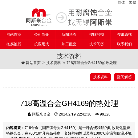
简体
繁體
网站首页
公司简介
新闻动态
按牌号找
按形态找
按腐蚀找
按应用找
加工配套
技术问答
联系我们
技术资料
网站首页
技术资料
718高温合金GH4169的热处理
技术资料
疑问解答
718高温合金GH4169的热处理
阿斯米合金
2024/2/19 22:42:30
99128
内容摘要：
718合金（国产牌号为GH4169）是一种含铌和钼的时效硬化型镍
铬铁合金，在700℃时具有高强度、良好的韧性以及在1000℃高温和低温环境