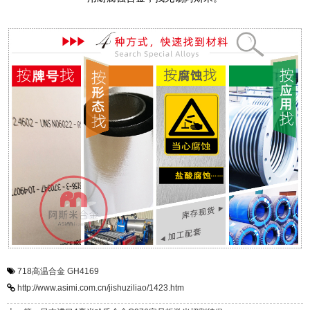
718高温合金
GH4169
http://www.asimi.com.cn/jishuziliao/1423.htm