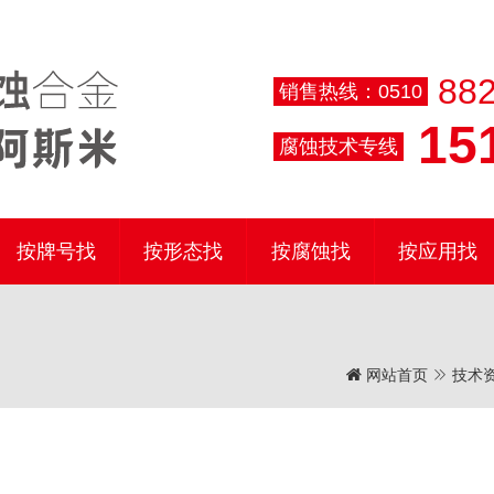
882
销售热线：0510
151
腐蚀技术专线
按牌号找
按形态找
按腐蚀找
按应用找
网站首页
技术