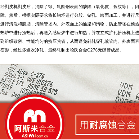
经剥皮机剥皮后，消除了锻、轧圆钢表面的缺陷（氧化皮、裂纹等），阿
保障。然后，根据实际要求将长钢坯进行分段、钻孔、端面加工，并进行
置进行清洗和脱脂，清除管坯内、外表面上的油脂和污物，防止管坯在预
预热炉中进行预热后，再送入感应炉中进行加热，并在立式扩孔挤压机上
得到组织致密、性能均匀的挤压荒管，从而避免斜轧穿孔荒管内、外表面
变形，经过多道次冷轧，最终轧制出哈氏合金C276无缝管成品。