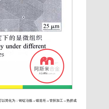
程可以简化为：铸锭冶炼→锻造坯→管胚加工→热挤成