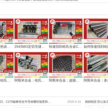
案例丨小型换热设备用哈氏合金C276无缝管定尺交付
254SMO定切无缝管与哈氏合金C276定尺板顺利交付
快速找到哈氏合金C276板棒无缝管焊材配套，阿斯米给您更多
阿斯米合金：哈氏合金C276无缝管+光棒服务流体设备制造
阿斯米合金：哈氏合金C276无缝管、环件和棒材配套化工项目
阿斯米合金：超级不锈钢904L无缝管批量定切
解密哈氏合金C22、C276板棒管在半导体哪些场景和部位上应用？
2026-6-10