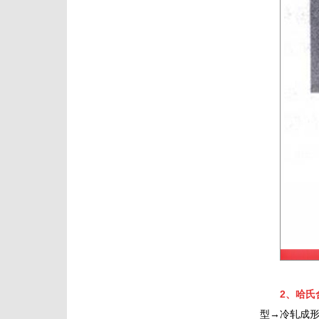
2、哈氏
型→冷轧成形