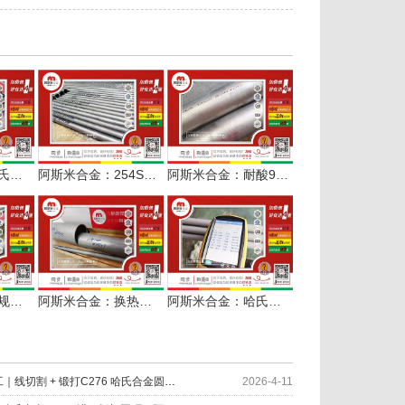
如何快速找到哈氏合金C276无缝管的现货配套商？阿斯米给您答案
阿斯米合金：254SMO多规格无缝管定尺服务水处理设备
阿斯米合金：耐酸904L φ133*5无缝管定长交付
阿斯米合金：多规格哈氏合金C276无缝管零切配套
阿斯米合金：换热器行业配套用254SMO无缝管多规格供应
阿斯米合金：哈氏合金C22无缝管棒材光谱检测中
因材制宜 匠心加工｜线切割 + 锻打C276 哈氏合金圆环服务化工设备
2026-4-11