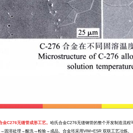
合金C276无缝管成形工艺。
哈氏合金C276无缝钢管的整个开发制造流
→固溶处理→酸洗→检验→成品。合金坯采用VIM+ESR 双联工艺冶炼。