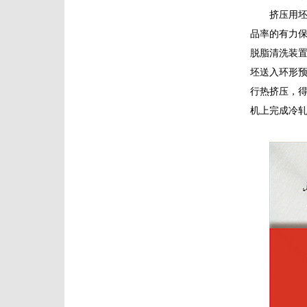
挤压用坯
品率的有力
脱脂清洗装
坯送入环形
行热挤压，
机上完成冷轧