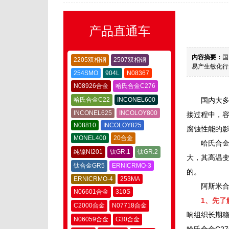
产品直通车
内容摘要：
国
2205双相钢
2507双相钢
易产生敏化行
254SMO
904L
N08367
N08926合金
哈氏合金C276
哈氏合金C22
INCONEL600
国内大
INCONEL625
INCOLOY800
接过程中，容
N08810
INCOLOY825
腐蚀性能的
MONEL400
20合金
哈氏合金
纯镍NI201
钛GR.1
钛GR.2
大，其高温变
钛合金GR5
ERNICRMO-3
的。
ERNICRMO-4
253MA
阿斯米合
N06601合金
310S
1、先了
C2000合金
N07718合金
响组织长期
N06059合金
G30合金