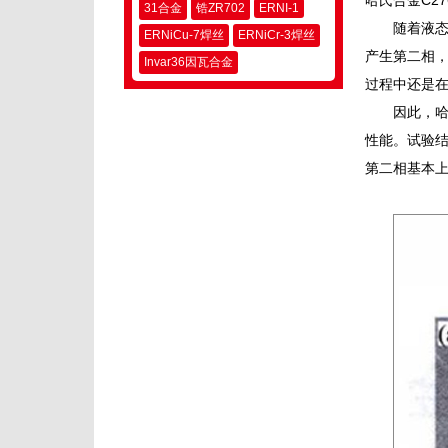
哈氏合金C2
31合金
锆ZR702
ERNI-1
随着液态
ERNiCu-7焊丝
ERNiCr-3焊丝
产生第二相
Invar36因瓦合金
过程中还是
因此，哈
性能。试验结
第二相基本