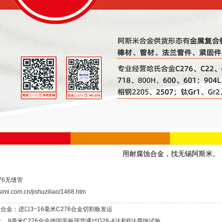
用耐腐蚀合金，找无锡阿斯米。
76无缝管
simi.com.cn/jishuziliao/1468.htm
合金：进口3~16毫米C276合金切割板发运
， 8毫米C276合金德国平板现货通过G28-A法和B法腐蚀试验