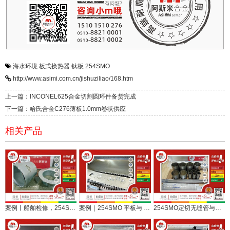
海水环境
板式换热器
钛板
254SMO
http://www.asimi.com.cn/jishuziliao/168.htm
上一篇：INCONEL625合金切割圆环件备货完成
下一篇：哈氏合金C276薄板1.0mm卷状供应
相关产品
案例丨船舶检修，254SMO定制配件直发宁波
案例｜254SMO 平板与 C276 哈氏合金切环，助力船舶维修应急保供
254SMO定切无缝管与哈氏合金C276定尺板顺利交付