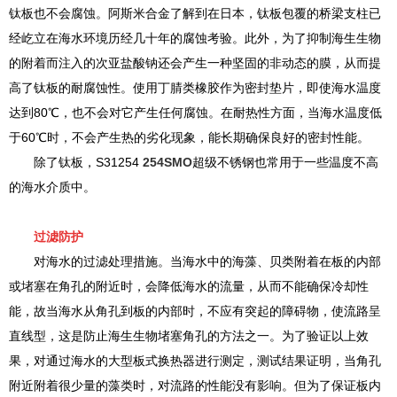
钛板也不会腐蚀。阿斯米合金了解到在日本，钛板包覆的桥梁支柱已
经屹立在海水环境历经几十年的腐蚀考验。此外，为了抑制海生生物
的附着而注入的次亚盐酸钠还会产生一种坚固的非动态的膜，从而提
高了钛板的耐腐蚀性。使用丁腈类橡胶作为密封垫片，即使海水温度
达到80℃，也不会对它产生任何腐蚀。在耐热性方面，当海水温度低
于60℃时，不会产生热的劣化现象，能长期确保良好的密封性能。
除了钛板，S31254
254SMO
超级不锈钢也常用于一些温度不高
的海水介质中。
过滤防护
对海水的过滤处理措施。当海水中的海藻、贝类附着在板的内部
或堵塞在角孔的附近时，会降低海水的流量，从而不能确保冷却性
能，故当海水从角孔到板的内部时，不应有突起的障碍物，使流路呈
直线型，这是防止海生生物堵塞角孔的方法之一。为了验证以上效
果，对通过海水的大型板式换热器进行测定，测试结果证明，当角孔
附近附着很少量的藻类时，对流路的性能没有影响。但为了保证板内