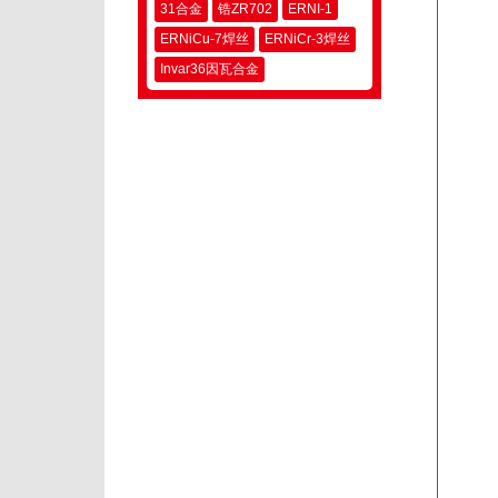
31合金
锆ZR702
ERNI-1
ERNiCu-7焊丝
ERNiCr-3焊丝
Invar36因瓦合金