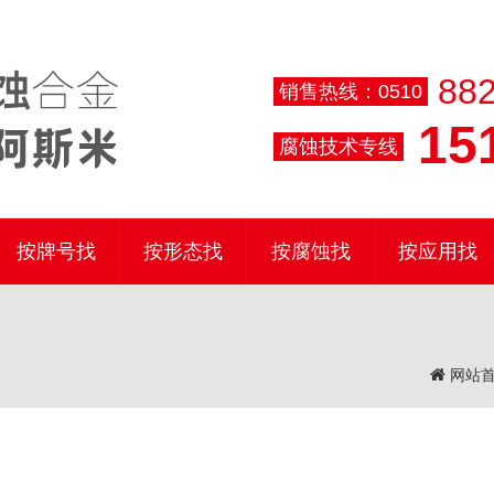
882
销售热线：0510
151
腐蚀技术专线
按牌号找
按形态找
按腐蚀找
按应用找
网站