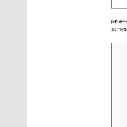
阿斯米合
关注“阿