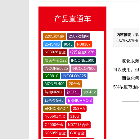
产品直通车
内容摘要：
氯
2205双相钢
2507双相钢
但1%-10%
254SMO
904L
N08367
N08926合金
哈氏合金C276
哈氏合金C22
INCONEL600
氯化汞溶
INCONEL625
INCOLOY800
可以使用。但
N08810
INCOLOY825
而氰化汞
MONEL400
20合金
5%浓度范围
纯镍NI201
钛GR.1
钛GR.2
钛合金GR5
ERNICRMO-3
ERNICRMO-4
253MA
N06601合金
310S
C2000合金
N07718合金
N06059合金
G30合金