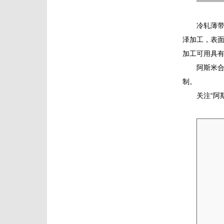
冷轧薄
泽加工，表
加工可用具
阿斯米
制。
关注“阿