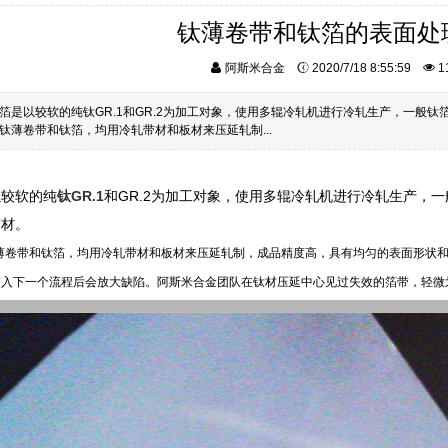
钛薄卷带和钛箔的表面处
阿斯米合金
2020/7/18 8:55:59
1
箔是以较软的纯钛GR.1和GR.2为加工对象，使用多辊冷轧机进行冷轧生产，一般钛箔厚
钛薄卷带和钛箔，均用冷轧带材和板材来压延轧制...
以较软的纯
钛GR.1
和GR.2为加工对象，使用多辊冷轧机进行冷轧生产，一般
箔材。
薄卷带和钛箔，均用冷轧带材和板材来压延轧制，成品精度高，具有均匀的表面形状
带入下一个流程后会放大缺陷。阿斯米合金团队在钛材压延中心见过失效的箔带，轻微