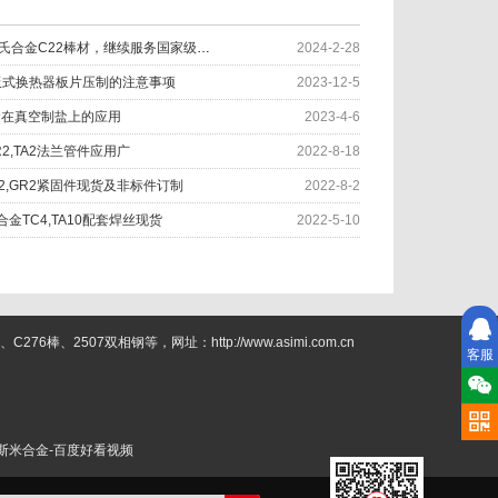
TA2纯钛厚板和哈氏合金C22棒材，继续服务国家级实验室
2024-2-28
板式换热器板片压制的注意事项
2023-12-5
金在真空制盐上的应用
2023-4-6
GR2,TA2法兰管件应用广
2022-8-18
 TA2,GR2紧固件现货及非标件订制
2022-8-2
合金TC4,TA10配套焊丝现货
2022-5-10
2507双相钢等，网址：http://www.asimi.com.cn
客服
斯米合金-百度好看视频