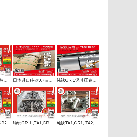
纯钛和钛合金的酸洗酸液配比和注意事项
日本进口纯钛0.7mm卷板加工性能良好
纯钛GR.1深冲压卷板分条中
纯钛GR1 ,TA1,GR2,TA2法兰管件应用广
纯钛GR.1 ,TA1,GR.2,TA2焊管无缝管哪里有
纯钛TA1,GR1, TA2,GR2紧固件现货及非标件订制