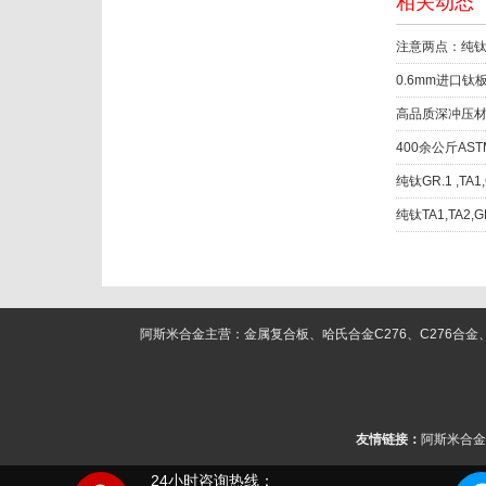
相关动态
注意两点：纯
0.6mm进口
高品质深冲压材
400余公斤AST
纯钛GR.1 ,TA
纯钛TA1,TA2
阿斯米合金主营：金属复合板、哈氏合金C276、C276合金、C22合
友情链接：
阿斯米合金
24小时咨询热线：