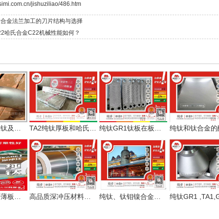
simi.com.cn/jishuziliao/486.htm
钛合金法兰加工的刀片结构与选择
22哈氏合金C22机械性能如何？
注意两点：纯钛及钛合金焊接的关键点
TA2纯钛厚板和哈氏合金C22棒材，继续服务国家级实验室
纯钛GR1钛板在板式换热器板片压制的注意事项
日本进口纯钛薄板现货分条
高品质深冲压材料之纯钛GR1服务篇
纯钛、钛钼镍合金在真空制盐上的应用