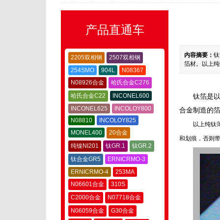
产品直通车
内容摘要：
钛
2205双相钢
2507双相钢
箔材。以上纯
254SMO
904L
N08367
N08926合金
哈氏合金C276
哈氏合金C22
INCONEL600
钛箔是
INCONEL625
INCOLOY800
合金制造的
N08810
INCOLOY825
以上纯钛
MONEL400
20合金
和划痕，否则
纯镍NI201
钛GR.1
钛GR.2
钛合金GR5
ERNICRMO-3
ERNICRMO-4
253MA
N06601合金
310S
C2000合金
N07718合金
N06059合金
G30合金