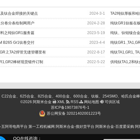
钛及钛合金焊接的关键点
2024-3-1
钛板分卷分条给制网用户
2024-2-28
纯钛GR1钛板在
料之纯钛GR1服务篇
2023-5-19
纯钛、钛钼镍合
M B265 Gr1钛卷交付
2023-4-4
纯钛GR1 ,TA1,
1,GR.2,TA2焊管无缝管哪里有
2022-8-17
纯钛TA1,GR1,
,GR1,GR2棒材现货锻件订制
2022-5-22
供纯钛TA1,2和钛
金、625合金、825合金、400合金、600合金、钛板、254SMO、哈氏合金棒、C276棒、
©2026 阿斯米合金
XML
RSS
网站地图
可供区域
苏ICP备19073876号-1
苏公网安备 32021402001223号
-五阿哥电商平台
第一工程机械网
阿斯米合金-搜好货平台
阿斯米合金-百度爱采购
阿
QQ在线咨询：