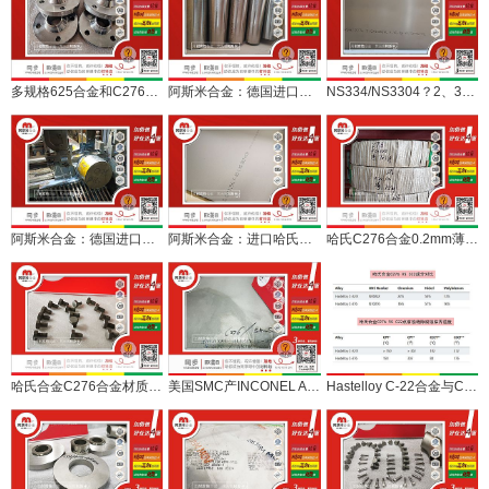
多规格625合金和C276合金标准法兰定制交付
阿斯米合金：德国进口高耐腐蚀C22、C276合金棒受欢迎
NS334/NS3304？2、3毫米N10276合金完美替代交付
阿斯米合金：德国进口C276合金大直径车光棒下料中
阿斯米合金：进口哈氏C276合金3毫米卷在库可定开
哈氏C276合金0.2mm薄带及0.05mm以上箔带现货供应
哈氏合金C276合金材质M8紧固件定制交付
美国SMC产INCONEL ALLOY C-276合金5mm平板切割交付
Hastelloy C-22合金与C-276合金成分与耐腐蚀对比