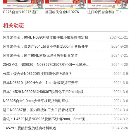
C276合金N10276进口板棒切割环多件顺利交付
德国哈氏合金N10276合金6毫米平板双切交付
进口哈氏合金料加工：C276合金M6、M10紧固件
相关动态
阿斯米合金：904L N08904材质锻件锻环锻板按需定制
2024-11-21
阿斯米合金：瑞典产904L超奥不锈钢1500mm卷板开平
2024-9-28
阿斯米合金：国产904L材质无缝换热管批量发货
2024-7-21
254SMO、N08926、N08367和2507双相钢一批试样辅助科研
2024-4-20
分享：镍合金N08120焊接用哪种焊丝焊条？
2024-3-9
日本N08810（800H合金）1mm卷板现货可开平
2024-3-8
日本1.4529 N08926和N08367脱硫化工用2mm卷板现货在库
2024-3-6
N08825合金1.0mm少量平板现货随时可供
2024-3-6
进口N08367板、国内焊接加工大口径管材完工
2024-3-4
喜讯：1.4529材质N08926脱硫不锈钢2mm、3mm现货到港
2024-3-2
1.4529：脱硫行业的经典材料概述
2024-2-26