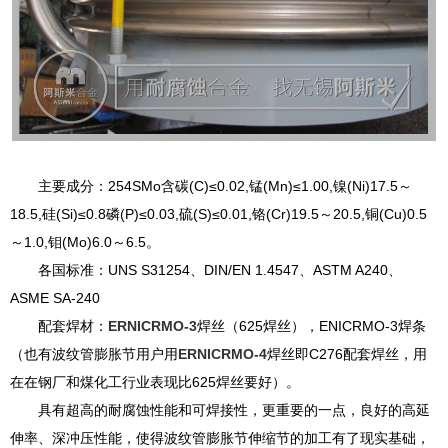
主要成分：254SMo含碳(C)≤0.02,锰(Mn)≤1.00,镍(Ni)17.5～
18.5,硅(Si)≤0.8磷(P)≤0.03,硫(S)≤0.01,铬(Cr)19.5～20.5,铜(Cu)0.5
～1.0,钼(Mo)6.0～6.5。
各国标准：UNS S31254、DIN/EN 1.4547、ASTM A240、
ASME SA-240
配套焊材：
ERNICRMO-3
焊丝（625焊丝），ENICRMO-3焊条
（也有波纹管膨胀节用户用
ERNICRMO-4
焊丝即C276配套焊丝，用
在在钢厂和煤化工行业表现比625焊丝要好）。
具有超高的耐腐蚀性能和可焊接性，更重要的一点，良好的高延
伸率、深冲压性能，使得波纹管膨胀节伸缩节的加工有了现实基础，