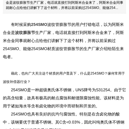
金是波纹膨胀节生产厂家，电话就直接打到阿斯米合金来了，阿斯米合金同事
就耐心点给他们讲解下了这个材料，并将以前采购过254SMO、能做254...
有时候采购
254SMO
波纹管膨胀节的用户打错电话，以为阿斯米
合金是
波纹膨胀节
生产厂家，电话就直接打到阿斯米合金来了，阿斯
米合金同事就耐心点给他们讲解下了这个材料，并将以前采购过
254SMO、能做254SMO材质波纹管膨胀节的生产厂家介绍给陌生来
电者。
藉此，也向广大关注这个材质的用户普及下，什么是254SMO？缘何常用于
波纹补偿器行业？
254SMO是一种超级奥氏体不锈钢，UNS牌号为S31254。由于它
的高含钼量，故具有极高的耐点腐蚀和耐缝隙腐蚀性能。该材料是为
用于诸如海水等含有卤化物的环境中而研制和开发的。
254SMO也具有良好的抗均匀腐蚀性。特别是在含卤化物的酸
中，该钢要优于普通不锈钢。其C含<0.03%，因此叫纯奥氏体不锈钢