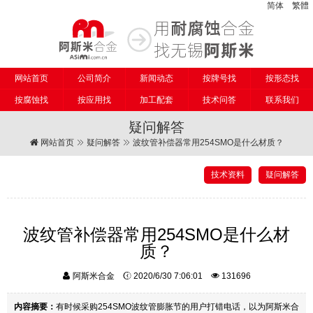
简体
繁體
网站首页
公司简介
新闻动态
按牌号找
按形态找
按腐蚀找
按应用找
加工配套
技术问答
联系我们
疑问解答
网站首页
疑问解答
波纹管补偿器常用254SMO是什么材质？
技术资料
疑问解答
波纹管补偿器常用254SMO是什么材
质？
阿斯米合金
2020/6/30 7:06:01
131696
内容摘要：
有时候采购254SMO波纹管膨胀节的用户打错电话，以为阿斯米合