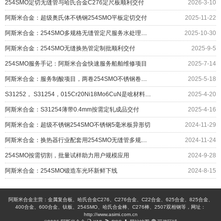
254SMO定切无缝管与哈氏合金C276定尺板顺利交付
2026-3-10
阿斯米合金：超级奥氏体不锈钢254SMO平板定切交付
2025-11-22
阿斯米合金：254SMO多规格无缝管定尺服务水处理设备
2025-10-30
阿斯米合金：254SMO无缝换热管定制批顺利交付
2025-9-5
254SMO服务手记：阿斯米合金快速服务船舶维修项目
2025-7-14
阿斯米合金：服务制酸项目，两卷254SMO不锈钢卷板整售
2025-5-18
S31252， S31254，015Cr20Ni18Mo6CuN是啥材料？看GB/T3280标准
2025-4-20
阿斯米合金：S31254薄带0.4mm按需定轧成品交付
2025-4-16
阿斯米合金：超级不锈钢254SMO不锈钢5毫米板异形切
2024-11-29
阿斯米合金：换热器行业配套用254SMO无缝管多规格供应
2024-11-24
254SMO按需切割，批量试样助力用户规模应用
2024-9-28
阿斯米合金：254SMO锻造车光环新鲜下线
2024-8-15
阿斯米合金主营：金属复合板、哈氏合金C276、C276合金、C22合金、625合金、825合金、
400合金、600合金、钛板、254SMO、哈氏合金棒、C276棒、2507双相钢等，网址：
http://www.asimi.com.cn