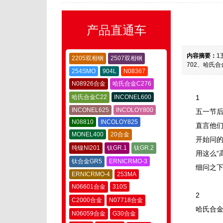
产品直通车
内容摘要：
1
2205双相钢
2507双相钢
702、哈氏合
254SMO
904L
N08367
N08926合金
哈氏合金C276
哈氏合金C22
INCONEL600
1
INCONEL625
INCOLOY800
五一节后
N08810
INCOLOY825
直言他
MONEL400
20合金
开始问的
纯镍NI201
钛GR.1
钛GR.2
用这么“
钛合金GR5
ERNICRMO-3
细问之下
ERNICRMO-4
253MA
N06601合金
310S
2
C2000合金
N07718合金
哈氏合金
N06059合金
G30合金