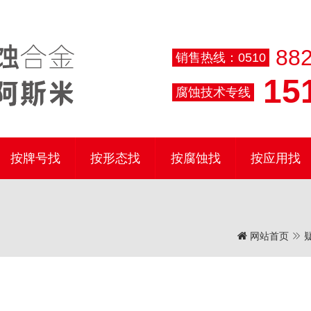
882
销售热线：0510
151
腐蚀技术专线
按牌号找
按形态找
按腐蚀找
按应用找
网站首页