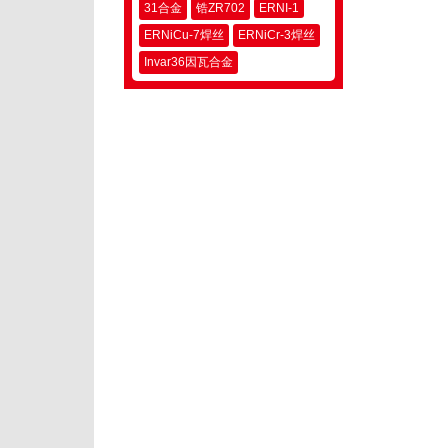
31合金
锆ZR702
ERNI-1
ERNiCu-7焊丝
ERNiCr-3焊丝
Invar36因瓦合金