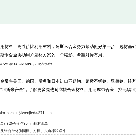
适用材料，高性价比利用材料，阿斯米合金努力帮助做好第一步：选材基
阿斯米合金协助用户选材方案的一个缩影。希望对你有用。
国SMC和OUTOKUMPU，在此表示感谢。
合金常备美国、德国、瑞典和日本进口不锈钢、超级不锈钢、双相钢、镍
“阿斯米合金”，了解更多先进耐腐蚀合金材料。用耐腐蚀合金，找无锡阿
asimi.com.cn/yiwenjieda/871.htm
LOY 825合金Φ30mm棒材现货
钛及钛合金材质圆棒、方棒、六角棒和锻件