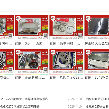
案例丨哈氏C276棒管板配套助力化机装备提质增效
案例丨0.5mm德国哈氏合金C276薄带，优质用料用于二次压延
案例丨急单用材，哈氏合金C276板棒快速安排加工发货纪实
案例丨小型换热设备用哈氏合金C276无缝管定尺交付
案例丨食品机械设备用哈氏合金C276厚壁管环材交付
案例｜哈氏合金C276多形态（圆环/光棒/锻件/焊材），一站式服务制药行业
解密哈氏合金C22、C276板棒管在半导体哪些场景和部位上应用？
2026-6-10
合金C276棒材现货及定切服务
2026-4-10
多规格625合金