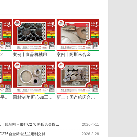
解密哈氏合金C22、C276板棒管在半导体哪些场景和部位上应用？
案例丨食品机械用哈氏合金C276接管按需定制加工
案例丨阿斯米合金交付进口哈氏合金C276光棒、板切圆环
案例｜254SMO 平板与 C276 哈氏合金切环，助力船舶维修应急保供
因材制宜 匠心加工｜线切割 + 锻打C276 哈氏合金圆环服务化工设备
新上！国产哈氏合金C276棒材现货及定切服务
因材制宜 匠心加工｜线切割 + 锻打C276 哈氏合金圆环服务化工设备
2026-4-11
和C276合金标准法兰定制交付
2026-3-28