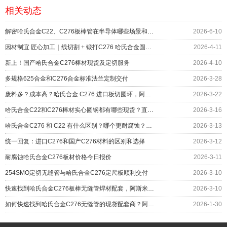
相关动态
解密哈氏合金C22、C276板棒管在半导体哪些场景和部位上应用？
2026-6-10
因材制宜 匠心加工｜线切割 + 锻打C276 哈氏合金圆环服务化工设备
2026-4-11
新上！国产哈氏合金C276棒材现货及定切服务
2026-4-10
多规格625合金和C276合金标准法兰定制交付
2026-3-28
废料多？成本高？哈氏合金 C276 进口板切圆环，阿斯米帮您……
2026-3-22
哈氏合金C22和C276棒材实心圆钢都有哪些现货？直径对照表
2026-3-16
哈氏合金C276 和 C22 有什么区别？哪个更耐腐蚀？应用如何
2026-3-13
统一回复：进口C276和国产C276材料的区别和选择
2026-3-12
耐腐蚀哈氏合金C276板材价格今日报价
2026-3-11
254SMO定切无缝管与哈氏合金C276定尺板顺利交付
2026-3-10
快速找到哈氏合金C276板棒无缝管焊材配套，阿斯米给您更多
2026-3-10
如何快速找到哈氏合金C276无缝管的现货配套商？阿斯米给您答案
2026-1-30