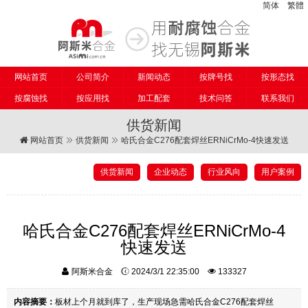
简体
繁體
网站首页
公司简介
新闻动态
按牌号找
按形态找
按腐蚀找
按应用找
加工配套
技术问答
联系我们
供货新闻
网站首页
供货新闻
哈氏合金C276配套焊丝ERNiCrMo-4快速发送
供货新闻
企业动态
行业风向
用户案例
哈氏合金C276配套焊丝ERNiCrMo-4
快速发送
阿斯米合金
2024/3/1 22:35:00
133327
内容摘要：
板材上个月就到库了，生产现场急需哈氏合金C276配套焊丝