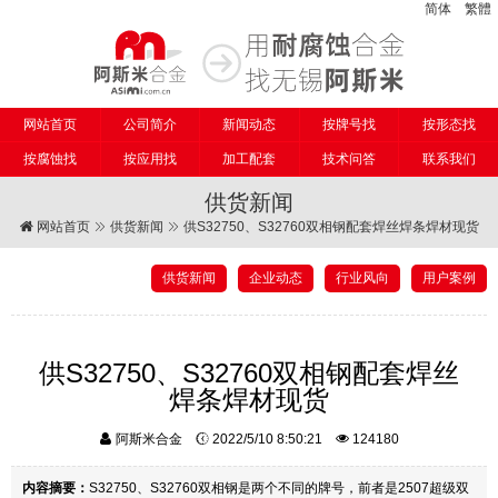
简体
繁體
网站首页
公司简介
新闻动态
按牌号找
按形态找
按腐蚀找
按应用找
加工配套
技术问答
联系我们
供货新闻
网站首页
供货新闻
供S32750、S32760双相钢配套焊丝焊条焊材现货
供货新闻
企业动态
行业风向
用户案例
供S32750、S32760双相钢配套焊丝
焊条焊材现货
阿斯米合金
2022/5/10 8:50:21
124180
内容摘要：
S32750、S32760双相钢是两个不同的牌号，前者是2507超级双