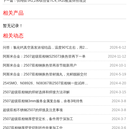
下一篇：供纯钛TA1,2和钛合金TC4,TA10配套焊丝现货
相关产品
暂无记录！
相关动态
问答：氯化钙真空蒸发浓缩结晶，温度90℃左右，用2507双相钢合适吗？
2026-6-12
阿斯米合金：2507超级双相钢S25073换热管再下一单
2024-11-12
阿斯米合金：2507双相钢换热管再添节能新用户
2024-10-1
阿斯米合金：2507双相钢换热管材抛丸，光鲜靓丽交付
2024-5-19
254SMO、N08926、N08367和2507双相钢一批试样辅助科研
2024-4-20
2507超级双相钢的焊材选择和焊接方法详解
2024-3-15
2507超级双相钢3mm服务金属复合板，余卷3吨待售
2024-3-8
超级双相不锈钢2507的焊接及注意事项
2024-3-8
2507超级双相钢厚壁管定长，备件用于深加工
2024-3-7
2507双相钢厚壁管切割环件批量加工中
2024-3-6