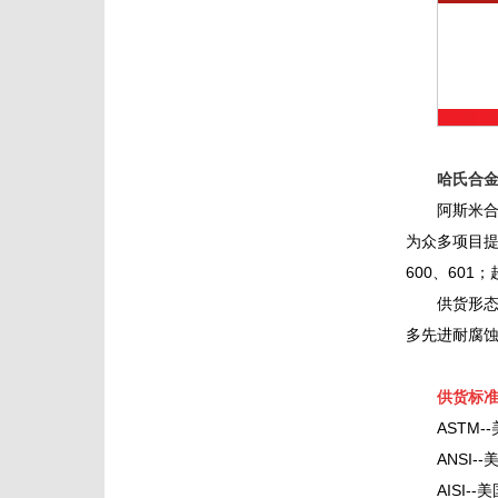
哈氏合金
阿斯米
为众多项目提
600、601
供货形
多先进耐腐
供货标准
ASTM
ANSI
AISI