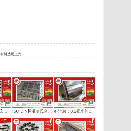
原材料选用上尤
阿斯米合金：哈氏合金C276 C22合金一批车光棒材赶货中
ISO DIN标准哈氏合金B3、C276、C22合金紧固件批量交付
好消息：0.1毫米的哈氏合金C276 C22合金箔带现货在库