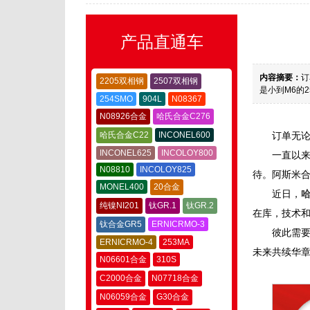
产品直通车
内容摘要：
订
2205双相钢
2507双相钢
是小到M6的2
254SMO
904L
N08367
N08926合金
哈氏合金C276
哈氏合金C22
INCONEL600
订单无
INCONEL625
INCOLOY800
一直以来
N08810
INCOLOY825
待。阿斯米
MONEL400
20合金
近日，
哈
纯镍NI201
钛GR.1
钛GR.2
在库，技术
钛合金GR5
ERNICRMO-3
彼此需
ERNICRMO-4
253MA
未来共续华
N06601合金
310S
C2000合金
N07718合金
N06059合金
G30合金