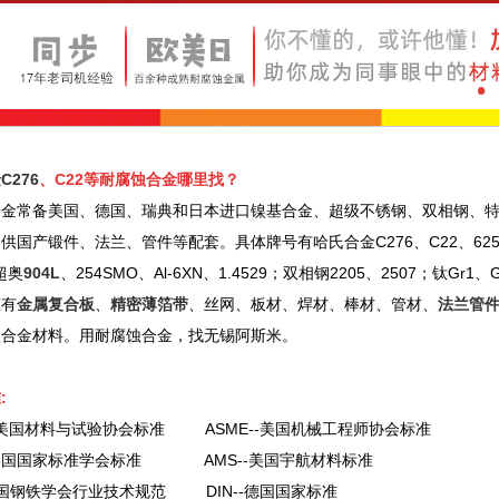
C276
、C22等耐腐蚀合金哪里找？
合金常备美国、德国、瑞典和日本进口镍基合金、超级不锈钢、双相钢、
供国产锻件、法兰、管件等配套。具体牌号有哈氏合金C276、C22、625、
；超奥
904L
、254SMO、Al-6XN、1.4529；双相钢2205、2507；钛Gr1、
态有
金属复合板
、
精密薄箔带
、丝网、板材、焊材、棒材、管材、
法兰管
蚀合金材料。用耐腐蚀合金，找无锡阿斯米。
:
--美国材料与试验协会标准 ASME--美国机械工程师协会标准
--美国国家标准学会标准 AMS--美国宇航材料标准
--美国钢铁学会行业技术规范 DIN--德国国家标准