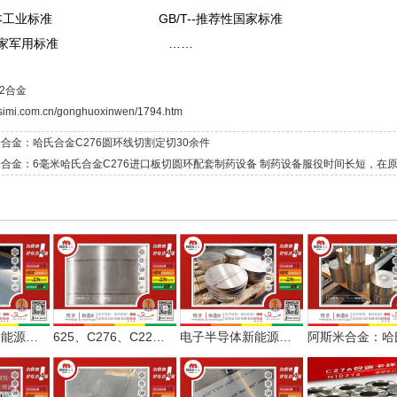
--日本工业标准 GB/T--推荐性国家标准
B--国家军用标准 ……
22合金
asimi.com.cn/gonghuoxinwen/1794.htm
合金：哈氏合金C276圆环线切割定切30余件
合金：6毫米哈氏合金C276进口板切圆环配套制药设备 制药设备服役时间长短，在
电子半导体新能源行业采购，耐腐蚀625、C276、C22合金，你该知道！
625、C276、C22合金在电子半导体新能源领域上的应用与选材指南
电子半导体新能源用625、C276、C22合金采购指南