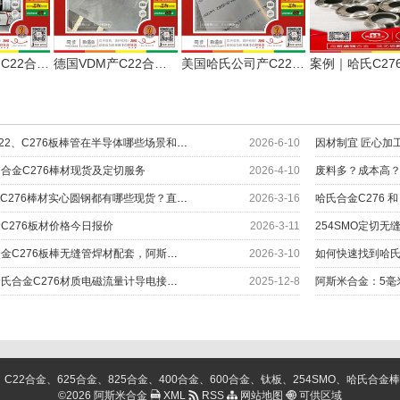
好马配好鞍，C22合金配好焊丝焊条NiCrMo-10
德国VDM产C22合金5毫米异形切割加工服务用户
美国哈氏公司产C22合金1.0毫米服务医药设备制造
解密哈氏合金C22、C276板棒管在半导体哪些场景和部位上应用？
2026-6-10
合金C276棒材现货及定切服务
2026-4-10
哈氏合金C22和C276棒材实心圆钢都有哪些现货？直径对照表
2026-3-16
C276板材价格今日报价
2026-3-11
254SMO定切无
快速找到哈氏合金C276板棒无缝管焊材配套，阿斯米给您更多
2026-3-10
阿斯米合金：哈氏合金C276材质电磁流量计导电接地环交付
2025-12-8
阿斯米合金：5毫
金、625合金、825合金、400合金、600合金、钛板、254SMO、哈氏合金棒、C276棒、
©2026 阿斯米合金
XML
RSS
网站地图
可供区域