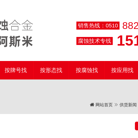
882
销售热线：0510
151
腐蚀技术专线
按牌号找
按形态找
按腐蚀找
按应用找
网站首页
供货新闻