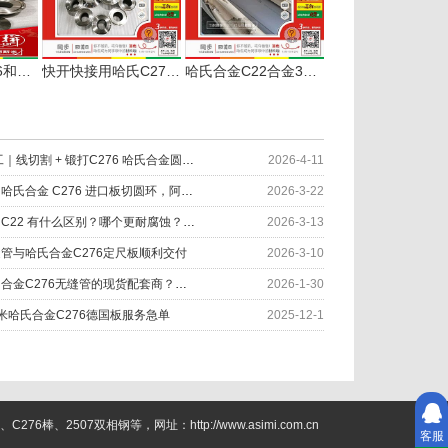
案例｜哈氏C276和C22合金卡盘卡环卡套配套药化企业
快开快接用哈氏C276和C22合金卡盘交付制药企业
哈氏合金C22合金3mm定开平板热销
因材制宜 匠心加工｜线切割 + 锻打C276 哈氏合金圆环服务化工设备
2026-4-11
废料多？成本高？哈氏合金 C276 进口板切圆环，阿斯米帮您……
2026-3-22
哈氏合金C276 和 C22 有什么区别？哪个更耐腐蚀？应用如何
2026-3-13
缝管与哈氏合金C276定尺板顺利交付
2026-3-10
如何快速找到哈氏合金C276无缝管的现货配套商？阿斯米给您答案
2026-1-30
米哈氏合金C276德国板服务急单
2025-12-1
2507双相钢等，网址：http://www.asimi.com.cn
客服