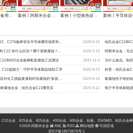
案例丨制药设备用进口哈氏合金3毫米板材定切
案例丨阿斯米合金交付进口哈氏合金C276光棒、板切圆环
案例丨小型换热设备用哈氏合金C276无缝管定尺交付
解密哈氏合金C22、C276板棒管在半导体哪些场景和部位上应用？
2026-6-10
哈氏合金C276 和 C22 有什么区别？哪个更耐腐蚀？应用如何
2026-3-13
阿斯米合金：无
 C22和625合金板棒配套腐蚀工况测试
2025-11-4
6、C22超能力：守护半导体圆晶蚀刻工序
2025-9-23
科普：哈氏合金C
哈氏合金C22：应对化工脱硫废液制药等腐蚀的“多面手”
2025-9-14
耐腐蚀性不错的哈
耐腐蚀合金：哈氏合金C22哪里买
2025-9-12
金、625合金、825合金、400合金、600合金、钛板、254SMO、哈氏合金棒、C276棒、
©2026 阿斯米合金
XML
RSS
网站地图
可供区域
苏ICP备19073876号-1