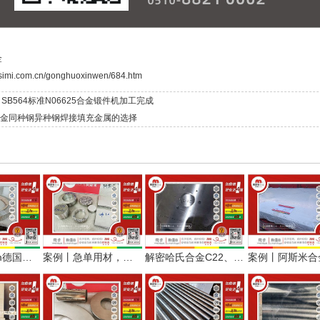
金
asimi.com.cn/gonghuoxinwen/684.htm
 SB564标准N06625合金锻件机加工完成
合金同种钢异种钢焊接填充金属的选择
案例丨0.5mm德国哈氏合金C276薄带，优质用料用于二次压延
案例丨急单用材，哈氏合金C276板棒快速安排加工发货纪实
解密哈氏合金C22、C276板棒管在半导体哪些场景和部位上应用？