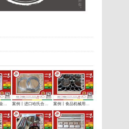
案例丨阿斯米合金按需订制哈氏合金C22大厚板到港交付
案例丨进口哈氏合金C22板切大圆环服务于精密半导体制造
案例丨食品机械用哈氏合金C276接管按需定制加工