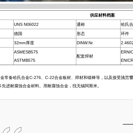
供应材料档案
UNS N06022
通称
哈氏合
德国
形态
环件
32mm厚度
DINW.Nr.
2.460
ASMESB575
ERNI
配套焊材
ASTMB575
ENIC
金常备哈氏合金C-276、C-22合金板材、焊材和锻棒等，以及接受
法兰
多先进耐腐蚀合金材料。用耐腐蚀合金，找无锡阿斯米。