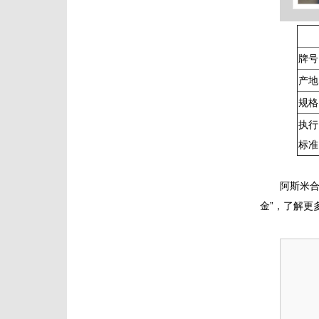
牌号
产地
规格
执行
标准
阿斯米合
金”，了解更