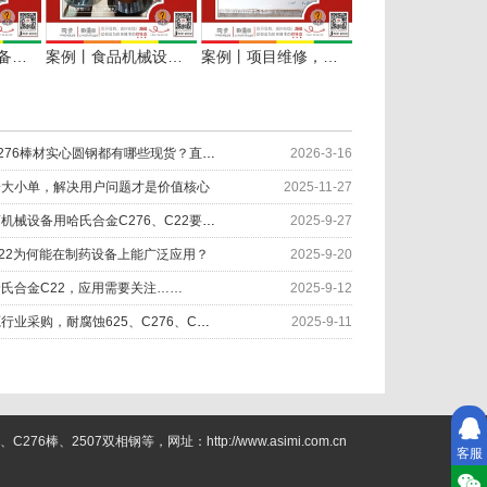
案例丨半导体设备用哈氏合金C22部件定制完成
案例丨食品机械设备用哈氏合金C276厚壁管环材交付
案例丨项目维修，济南用户哈氏合金板管定切当天直发
哈氏合金C22和C276棒材实心圆钢都有哪些现货？直径对照表
2026-3-16
论大小单，解决用户问题才是价值核心
2025-11-27
为什么食品、制药机械设备用哈氏合金C276、C22要抛光处理？
2025-9-27
22为何能在制药设备上能广泛应用？
2025-9-20
氏合金C22，应用需要关注……
2025-9-12
电子半导体新能源行业采购，耐腐蚀625、C276、C22合金，你该知道！
2025-9-11
2507双相钢等，网址：http://www.asimi.com.cn
客服