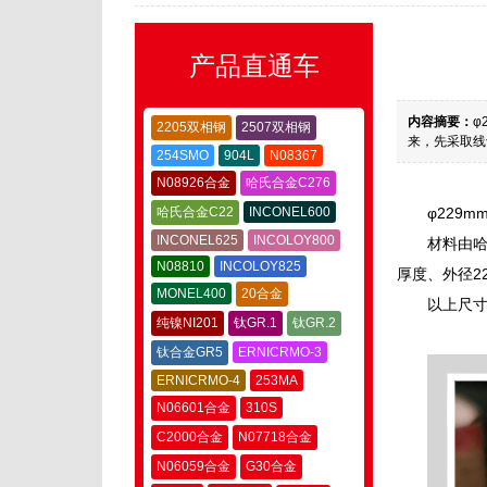
产品直通车
内容摘要：
φ
2205双相钢
2507双相钢
来，先采取线
254SMO
904L
N08367
N08926合金
哈氏合金C276
哈氏合金C22
INCONEL600
φ229
INCONEL625
INCOLOY800
材料由哈
N08810
INCOLOY825
厚度、外径2
MONEL400
20合金
以上尺寸
纯镍NI201
钛GR.1
钛GR.2
钛合金GR5
ERNICRMO-3
ERNICRMO-4
253MA
N06601合金
310S
C2000合金
N07718合金
N06059合金
G30合金