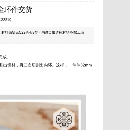
合金环件交货
122210
完成。材料由哈氏C22合金9英寸的进口锻造棒材/圆钢加工而
工完成。
割出饼材，再二次切割出内环。这样，一件件32mm