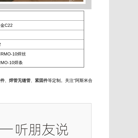
金C22
2
CRMO-10焊丝
RMO-10焊条
管件
、
焊管无缝管
、
紧固件
等定制。关注“阿斯米合