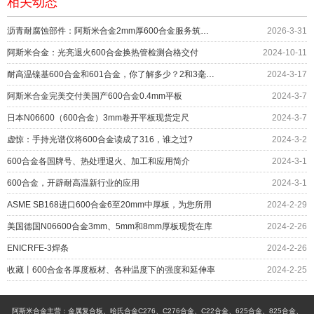
相关动态
沥青耐腐蚀部件：阿斯米合金2mm厚600合金服务筑路机械
2026-3-31
阿斯米合金：光亮退火600合金换热管检测合格交付
2024-10-11
耐高温镍基600合金和601合金，你了解多少？2和3毫米现货
2024-3-17
阿斯米合金完美交付美国产600合金0.4mm平板
2024-3-7
日本N06600（600合金）3mm卷开平板现货定尺
2024-3-7
虚惊：手持光谱仪将600合金读成了316，谁之过?
2024-3-2
600合金各国牌号、热处理退火、加工和应用简介
2024-3-1
600合金，开辟耐高温新行业的应用
2024-3-1
ASME SB168进口600合金6至20mm中厚板，为您所用
2024-2-29
美国德国N06600合金3mm、5mm和8mm厚板现货在库
2024-2-26
ENICRFE-3焊条
2024-2-26
收藏丨600合金各厚度板材、各种温度下的强度和延伸率
2024-2-25
阿斯米合金主营：金属复合板、哈氏合金C276、C276合金、C22合金、625合金、825合金、