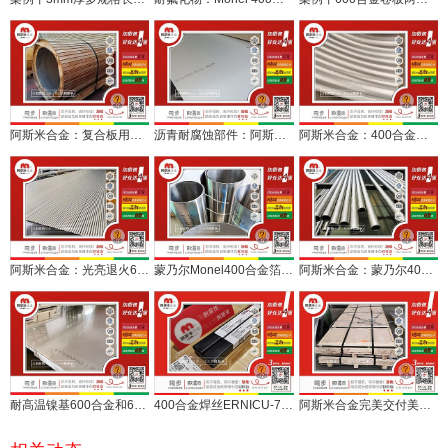
阿斯米合金：复合板用蒙乃尔400合金3mm厚卷板发货
沥青耐腐蚀部件：阿斯米合金2mm厚600合金服务筑路机械
阿斯米合金：400合金板材3mm板材开平交付
阿斯米合金：光亮退火600合金换热管检测合格交付
蒙乃尔Monel400合金箔带薄带，阿斯米合金现货
阿斯米合金：蒙乃尔400合金无缝管定尺检尺水压涡流合格
耐高温镍基600合金和601合金，你了解多少？2和3毫米现货
400合金焊丝ERNICU-7和无缝管配套石化测试项目
阿斯米合金完美交付美国产600合金0.4mm平板