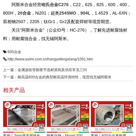
阿斯米合金经营
哈氏合金C276
，C22，625，825，600，400，
800H，
20合金
，Ni201；超奥
254SMO
，
904L
，1.4529，AL-6XN；
双相钢2507，2205；钛Gr1，Gr2及配套焊材等现货期货。
关注“阿斯米合金”（公众ID号：HC-276），了解先进耐腐蚀材
料；用耐腐蚀合金，找无锡阿斯米。
600合金
http://www.asimi.com.cn/hangyefengxiang/1091.htm
上一篇：金属波纹管膨胀节选材原则及供应常见三问
下一篇：耐高温600合金的典型耐高温环境特性，现货找无锡阿斯米
相关产品
案例丨3mm厚多规格长600合金板开平交付，助力化工设备制造
耐氟化物：Monel 400合金的长销密码与典型应用
案例丨600合金卷板两余吨定尺开平发往复合板厂