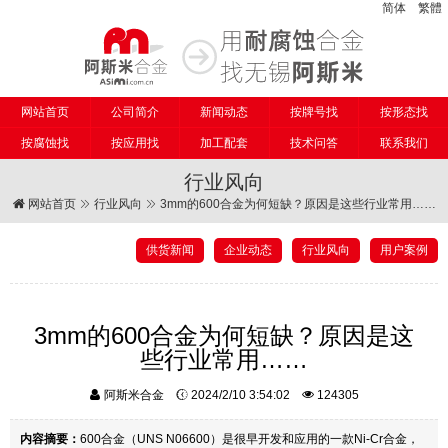
简体
繁體
网站首页
公司简介
新闻动态
按牌号找
按形态找
按腐蚀找
按应用找
加工配套
技术问答
联系我们
行业风向
网站首页
行业风向
3mm的600合金为何短缺？原因是这些行业常用……
供货新闻
企业动态
行业风向
用户案例
3mm的600合金为何短缺？原因是这
些行业常用……
阿斯米合金
2024/2/10 3:54:02
124305
内容摘要：
600合金（UNS N06600）是很早开发和应用的一款Ni-Cr合金，