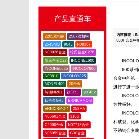
产品直通车
内容摘要：
I
2205双相钢
2507双相钢
800H合金中
254SMO
904L
N08367
N08926合金
哈氏合金C276
哈氏合金C22
INCONEL600
INCOLO
INCONEL625
INCOLOY800
800系
N08810
INCOLOY825
合金中的第一
MONEL400
20合金
进行了进一步
纯镍NI201
钛GR.1
钛GR.2
INCO
钛合金GR5
ERNICRMO-3
蚀性极好。
ERNICRMO-4
253MA
INCOL
N06601合金
310S
和破裂。化学
C2000合金
N07718合金
不锈钢会变脆
N06059合金
G30合金