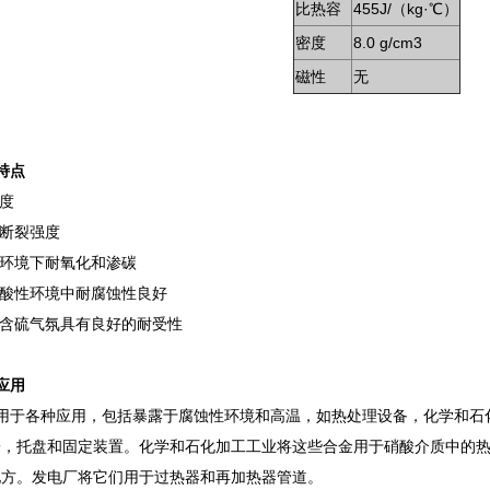
比热容
455J/（kg·℃）
密度
8.0 g/cm3
磁性
无
0特点
强度
变断裂强度
温环境下耐氧化和渗碳
多酸性环境中耐腐蚀性良好
多含硫气氛具有良好的耐受性
0应用
00用于各种应用，包括暴露于腐蚀性环境和高温，如热处理设备，化学和石
子，托盘和固定装置。化学和石化加工工业将这些合金用于硝酸介质中的
地方。发电厂将它们用于过热器和再加热器管道。