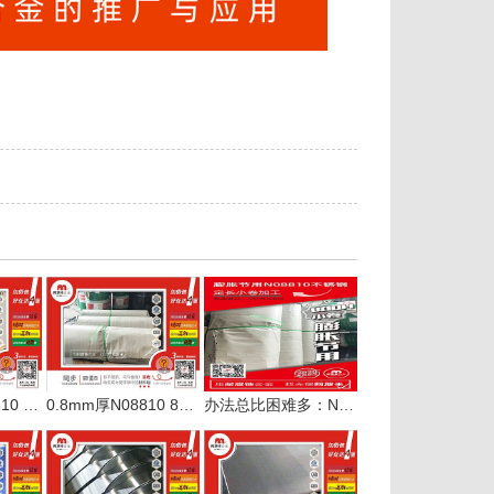
12mm厚度N08810 800H耐热不锈钢平板激光定尺切割
0.8mm厚N08810 800H不锈钢超长板缠卷交付
办法总比困难多：N08810 800H超长板缠卷交付