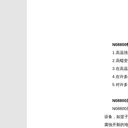
N0880
1.高温
2.高蠕
3.在高
4.在许
5.对许
N0880
N088
设备，如篮
腐蚀开裂的