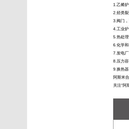
1.乙烯
2.烃类
3.阀门
4.工业炉
5.热处
6.化学
7.发电
8.压力
9.换热器
阿斯米
关注“阿