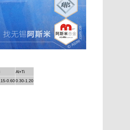
i
Al+Ti
.15-0.60
0.30-1.20