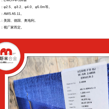
ENiCrFe-3焊条
φ2.5、φ3.2、φ4.0、φ5.0m等。
AWS A5.11。
地：美国、德国、奥地利。
量：视厂家而定。