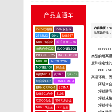
产品直通车
内容摘要：
N
2205双相钢
2507双相钢
温腐蚀特性，
254SMO
904L
N08367
N08926合金
哈氏合金C276
哈氏合金C22
INCONEL600
N0880
INCONEL625
INCOLOY800
类型的耐
高
N08810
INCOLOY825
度和稳定性
MONEL400
20合金
800（N
纯镍NI201
钛GR.1
钛GR.2
高温环境。因
钛合金GR5
ERNICRMO-3
阿斯米合金
ERNICRMO-4
253MA
焊丝牌
N06601合金
310S
焊丝规格：
C2000合金
N07718合金
焊丝标准：
N06059合金
G30合金