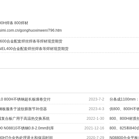
00H焊条
800焊材
asimi.com.cn/gonghuoxinwen/796.htm
6600合金配套焊丝焊条等焊材现货期货
NEL400合金配套焊丝焊条等焊材现货期货
810 800H不锈钢超长板缠卷交付
2023-7-2
分条成1100mm
不锈钢板服务于波纹膨胀节补偿器
2023-4-3
供800、800H
H金属复合板广用于高温热交换系统
2022-1-30
800、800H
0 N08810不锈钢0.8-2.0mm到库
2021-12-16
800、825和8
H和800HT合金热处理退火和保温时间
2020-7-29
N08800合金