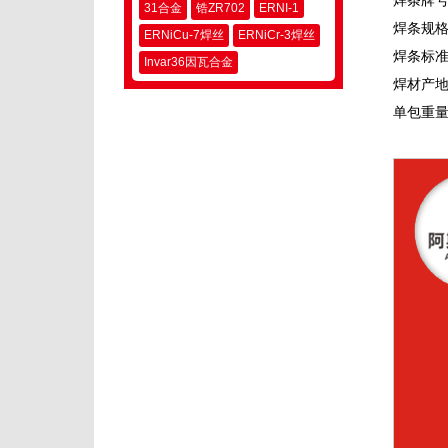
焊条牌号：
31合金
锆ZR702
ERNI-1
焊条规格：
ERNiCu-7焊丝
ERNiCr-3焊丝
焊条标准：
Invar36因瓦合金
焊材产
单包重