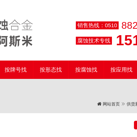
882
销售热线：0510
151
腐蚀技术专线
按牌号找
按形态找
按腐蚀找
按应用找
网站首页
供货