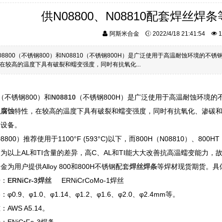
供N08800、N08810配套焊丝
阿斯米合金
2022/4/18 21:41:54
1
08800（不锈钢800）和N08810（不锈钢800H）是广泛使用于高温耐蚀环境
在较高的温度下具有破裂和蠕变强度，同时有抗氧化...
0（不锈钢800）和
N08810
（不锈钢800H）是广泛使用于高温耐蚀环境
温腐蚀
特性，在较高的温度下具有破裂和蠕变强度，同时有抗氧化、渗碳
的设备。
08800）推荐使用于1100°F (593°C)以下，而800H（N08810）、800H
为以上AL和TI含量的差异，高C、AL和TI能大大改善抗高温蠕变能力
为用户提供Alloy 800和800H不锈钢配套
焊丝焊条
等焊材现货期货。具
号：
ERNiCr-3焊丝
ERNiCrCoMo-1焊丝
φ0.9、φ1.0、φ1.14、φ1.2、φ1.6、φ2.0、φ2.4mm等。
AWS A5.14。