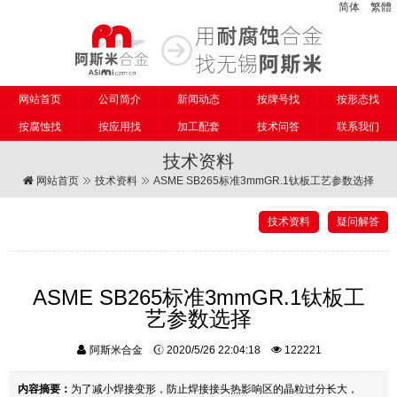
简体
繁體
网站首页
公司简介
新闻动态
按牌号找
按形态找
按腐蚀找
按应用找
加工配套
技术问答
联系我们
技术资料
网站首页
技术资料
ASME SB265标准3mmGR.1钛板工艺参数选择
技术资料
疑问解答
ASME SB265标准3mmGR.1钛板工
艺参数选择
阿斯米合金
2020/5/26 22:04:18
122221
内容摘要：
为了减小焊接变形，防止焊接接头热影响区的晶粒过分长大，