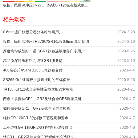
板换、民用深冲压TR270C/GR1钛板0.6mm厚切切切
纯钛GR1钛板在板式换热器板片压制的注意事项
相关动态
0.6mm进口钛板分卷分条给制网用户
2024-2-28
板换、民用深冲压TR270C/GR1钛板0.6mm厚切切切
2024-2-19
厚度均匀成型好：进口GR1钛卷连续服务广东用户
2023-6-26
高品质深冲压材料之纯钛GR1服务篇
2023-5-19
400余公斤ASTM B265 Gr1钛卷交付
2023-4-4
SB265 Gr.1钛薄板拼接焊接时的气体保护
2020-5-26
TA10、GR12钛合金特性及棒丝板管材标准
2020-4-21
两点！掌握钛GR1、GR2及钛合金GR5焊接关键
2020-4-7
如何做好钛GR1、GR2及钛合金焊道检验
2020-4-7
纯钛GR.1和GR.2的焊接工艺说明和要点
2020-4-7
工业纯钛GR.1和GR.2材料特性和焊接特点
2020-4-6
钛GR1、GR2及钛合金GR5焊丝怎么选择？
2020-4-3