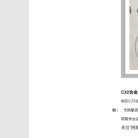
C22合
哈氏C2
酸）、无机酸
阿斯米合
关注“阿