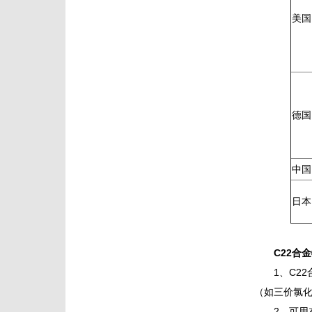
美国
德国
中国
日本
C22合
1、C2
（如三价氯
2、可用