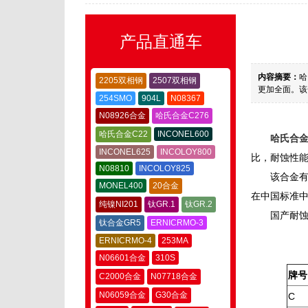
产品直通车
内容摘要：
哈
2205双相钢
2507双相钢
更加全面。该合
254SMO
904L
N08367
N08926合金
哈氏合金C276
哈氏合金C22
INCONEL600
哈氏合金
INCONEL625
INCOLOY800
比，耐蚀性
N08810
INCOLOY825
该合金有美
MONEL400
20合金
在中国标准中
纯镍NI201
钛GR.1
钛GR.2
国产耐蚀
钛合金GR5
ERNICRMO-3
ERNICRMO-4
253MA
N06601合金
310S
牌号
C2000合金
N07718合金
N06059合金
G30合金
C