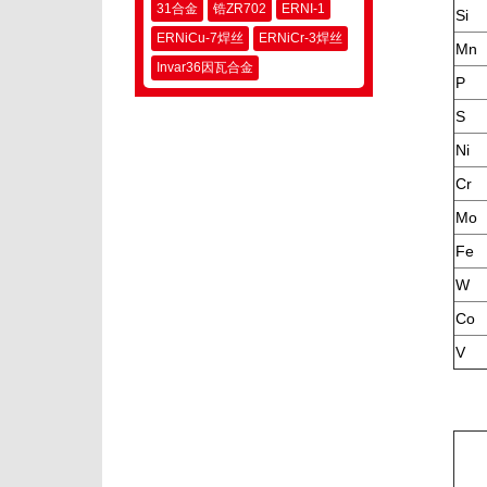
31合金
锆ZR702
ERNI-1
Si
ERNiCu-7焊丝
ERNiCr-3焊丝
Mn
Invar36因瓦合金
P
S
Ni
Cr
Mo
Fe
W
Co
V