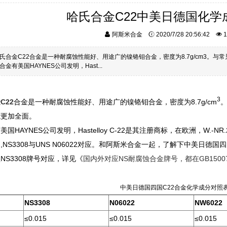
哈氏合金C22中美日德国化学
阿斯米合金
2020/7/28 20:56:42
1
氏合金C22合金是一种耐腐蚀性能好、用途广的镍铬钼合金，密度为8.7g/cm3。与常见
金有美国HAYNES公司发明，Hast...
3
C22
合金是一种耐腐蚀性能好、用途广的镍铬钼合金，密度为8.7g/cm
。
能更加全面。
国HAYNES公司发明，Hastelloy C-22是其注册商标，在欧洲，W.-NR
,NS3308与UNS N06022对应。和阿斯米合金一起，了解下中美日德
NS3308牌号对应，详见《
国内外对应NS耐腐蚀合金牌号，都在GB1500
中美
日德国四国C22合金化学成
分对
照
NS3308
N06022
NW6022
≤0.015
≤0.015
≤0.015