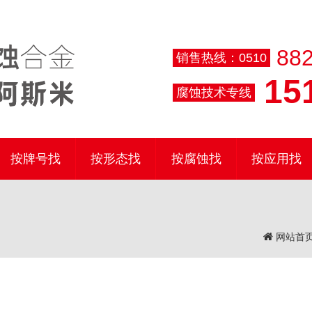
882
销售热线：0510
151
腐蚀技术专线
按牌号找
按形态找
按腐蚀找
按应用找
网站首