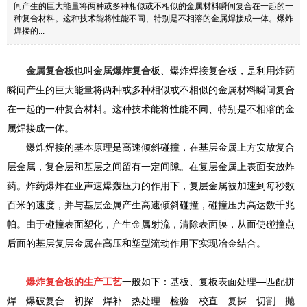
间产生的巨大能量将两种或多种相似或不相似的金属材料瞬间复合在一起的一
种复合材料。这种技术能将性能不同、特别是不相溶的金属焊接成一体。爆炸
焊接的...
金属复合板
也叫金属
爆炸复合
板、爆炸焊接复合板，是利用炸药
瞬间产生的巨大能量将两种或多种相似或不相似的金属材料瞬间复合
在一起的一种复合材料。这种技术能将性能不同、特别是不相溶的金
属焊接成一体。
爆炸焊接的基本原理是高速倾斜碰撞，在基层金属上方安放复合
层金属，复合层和基层之间留有一定间隙。在复层金属上表面安放炸
药。炸药爆炸在亚声速爆轰压力的作用下，复层金属被加速到每秒数
百米的速度，并与基层金属产生高速倾斜碰撞，碰撞压力高达数千兆
帕。由于碰撞表面塑化，产生金属射流，清除表面膜，从而使碰撞点
后面的基层复层金属在高压和塑型流动作用下实现冶金结合。
爆炸复合板的生产工艺
一般如下：基板、复板表面处理—匹配拼
焊—爆破复合—初探—焊补—热处理—检验—校直—复探—切割—抛