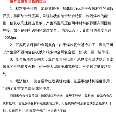
爆炸金属复合板的优点
：
1、材料安全可靠：加载速度快，加载应力远高于金属材料的屈服
强度，界面结合强度高，呈现波状的冶金结合特征，炸药爆炸的能
量，使复板高速撞击基板，产生高温高压使两种材料的界面实现固相
焊接。如不锈钢和碳钢的爆炸复合，理想状态下，界面剪切强度可达
400Mpa。
2、可实现多种异种金属复合：由于爆炸复合是冷加工，因此它可
以产生除不锈钢复合板以外很多种金属复合板，如 钛、铜、铝等等。
3、复合板厚度范围大：爆炸复合可以生产总厚度可以达到几百毫
米厚的不锈钢复合板，如一些大型底座和管板等。不受起订量要求制
约。
4、经济性好，复合层承担耐腐蚀功能，基层承担结构强度作用，
节约了贵重复合层金属的厚度。
阿斯米合金常备美国、德国进口不锈钢、超级不锈钢、双相钢、镍基合金和
钛材板材、现货及接受材料远期期货定制。可提供特殊材质的金属复合板加工订
金属复合板
”
制，材质详见：
“
（点击进入了解）。