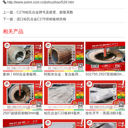
http://www.asimi.com.cn/jishuziliao/526.htm
上一篇：C276哈氏合金牌号及硬度、膨胀系数
下一篇：进口哈氏合金C276管材板材价格
相关产品
案例丨600合金卷板两余吨定尺开平发往复合板厂
阿斯米合金：复合板用蒙乃尔400合金3mm厚卷板发货
S32750 2507双相钢3mm卷板定开服务于金属复合板
2507超级双相钢3mm服务金属复合板，余卷3吨待售
哈氏合金C22板材4毫米，开平服务金属复合板加工
按长开平：美国冶联3毫米哈氏合金C22现货服务复合板加工