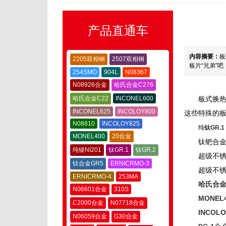
产品直通车
内容摘要：
板
2205双相钢
2507双相钢
板片“兄弟”吧
254SMO
904L
N08367
N08926合金
哈氏合金C276
哈氏合金C22
INCONEL600
板式换
INCONEL625
INCOLOY800
这些特殊的板
N08810
INCOLOY825
纯
钛GR.1
MONEL400
20合金
钛钯合金
纯镍NI201
钛GR.1
钛GR.2
超级不
钛合金GR5
ERNICRMO-3
超级不
ERNICRMO-4
253MA
哈氏合金
N06601合金
310S
MONEL
C2000合金
N07718合金
INCOLO
N06059合金
G30合金