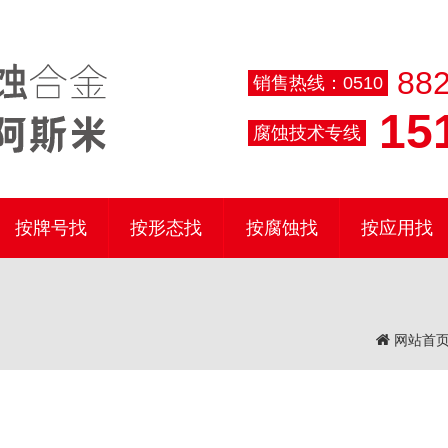
882
销售热线：0510
151
腐蚀技术专线
按牌号找
按形态找
按腐蚀找
按应用找
网站首