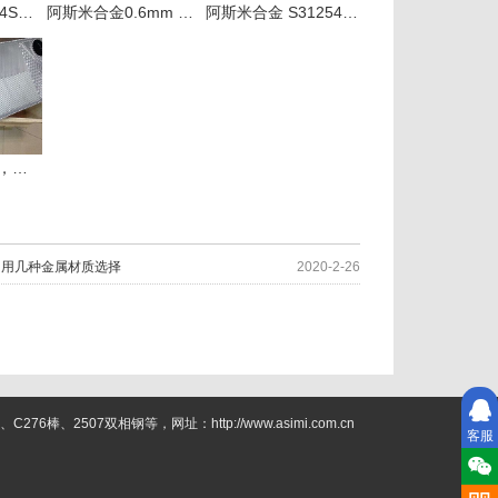
耐腐蚀六钼钢254SMO在板式换热器设备的应用
阿斯米合金0.6mm S31254卷板254Mo服务板式换热器行业
阿斯米合金 S31254超奥钢0.6mm服务板式换热器用户
板式换热器板片，这几种贵重合金你用过吗？
常用几种金属材质选择
2020-2-26
2507双相钢等，网址：http://www.asimi.com.cn
客服