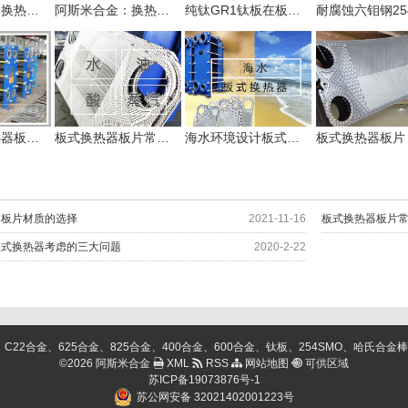
阿斯米合金：换热器行业配套用254SMO无缝管多规格供应
阿斯米合金：换热器用哈氏合金C276焊接管通过检测
纯钛GR1钛板在板式换热器板片压制的注意事项
海水板式换热器板片材质的选择
板式换热器板片常用几种金属材质选择
海水环境设计板式换热器考虑的三大问题
器板片材质的选择
2021-11-16
板式换热器板片
板式换热器考虑的三大问题
2020-2-22
金、625合金、825合金、400合金、600合金、钛板、254SMO、哈氏合金棒、C276棒、
©2026 阿斯米合金
XML
RSS
网站地图
可供区域
苏ICP备19073876号-1
苏公网安备 32021402001223号