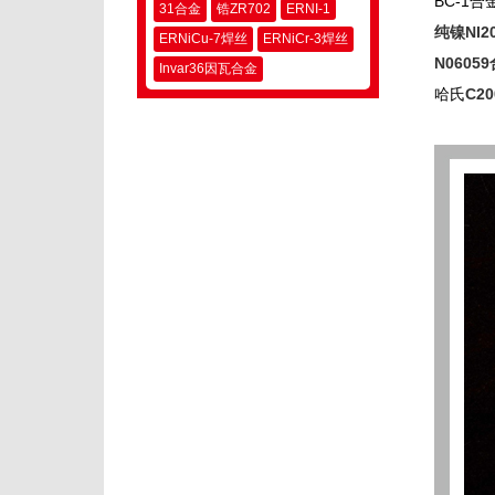
BC-1
31合金
锆ZR702
ERNI-1
纯镍NI2
ERNiCu-7焊丝
ERNiCr-3焊丝
N0605
Invar36因瓦合金
哈氏
C2