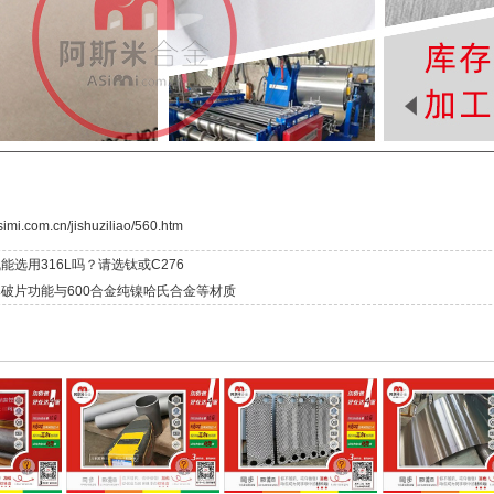
simi.com.cn/jishuziliao/560.htm
能选用316L吗？请选钛或C276
破片功能与600合金纯镍哈氏合金等材质