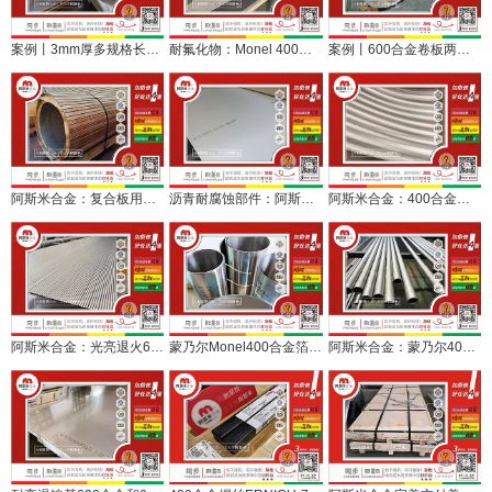
案例丨3mm厚多规格长600合金板开平交付，助力化工设备制造
耐氟化物：Monel 400合金的长销密码与典型应用
案例丨600合金卷板两余吨定尺开平发往复合板厂
阿斯米合金：复合板用蒙乃尔400合金3mm厚卷板发货
沥青耐腐蚀部件：阿斯米合金2mm厚600合金服务筑路机械
阿斯米合金：400合金板材3mm板材开平交付
阿斯米合金：光亮退火600合金换热管检测合格交付
蒙乃尔Monel400合金箔带薄带，阿斯米合金现货
阿斯米合金：蒙乃尔400合金无缝管定尺检尺水压涡流合格