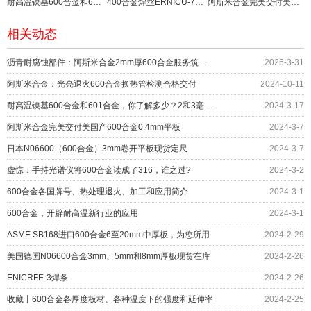
耐高温镍基600合金和601合金，你了解多少？2和3毫米现货
400合金焊丝ERNICU-7和无缝管配套石化测试项目
阿斯米合金完美交付美国产600合金0.4mm平板
相关动态
沥青耐腐蚀部件：阿斯米合金2mm厚600合金服务筑路机械
2026-3-31
阿斯米合金：光亮退火600合金换热管检测合格交付
2024-10-11
耐高温镍基600合金和601合金，你了解多少？2和3毫米现货
2024-3-17
阿斯米合金完美交付美国产600合金0.4mm平板
2024-3-7
日本N06600（600合金）3mm卷开平板现货定尺
2024-3-7
虚惊：手持光谱仪将600合金读成了316，谁之过?
2024-3-2
600合金各国牌号、热处理退火、加工和应用简介
2024-3-1
600合金，开辟耐高温新行业的应用
2024-3-1
ASME SB168进口600合金6至20mm中厚板，为您所用
2024-2-29
美国德国N06600合金3mm、5mm和8mm厚板现货在库
2024-2-26
ENICRFE-3焊条
2024-2-26
收藏丨600合金各厚度板材、各种温度下的强度和延伸率
2024-2-25