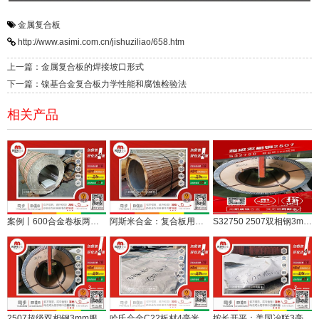
金属复合板
http://www.asimi.com.cn/jishuziliao/658.htm
上一篇：金属复合板的焊接坡口形式
下一篇：镍基合金复合板力学性能和腐蚀检验法
相关产品
案例丨600合金卷板两余吨定尺开平发往复合板厂
阿斯米合金：复合板用蒙乃尔400合金3mm厚卷板发货
S32750 2507双相钢3mm卷板定开服务于金属复合板
2507超级双相钢3mm服务金属复合板，余卷3吨待售
哈氏合金C22板材4毫米，开平服务金属复合板加工
按长开平：美国冶联3毫米哈氏合金C22现货服务复合板加工