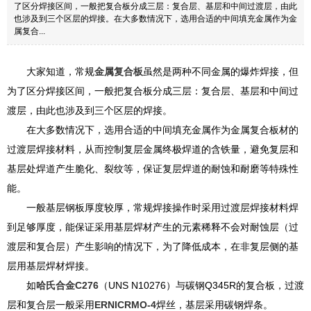
了区分焊接区间，一般把复合板分成三层：复合层、基层和中间过渡层，由此
也涉及到三个区层的焊接。在大多数情况下，选用合适的中间填充金属作为金
属复合...
大家知道，常规
金属复合板
虽然是两种不同金属的爆炸焊接，但
为了区分焊接区间，一般把复合板分成三层：复合层、基层和中间过
渡层，由此也涉及到三个区层的焊接。
在大多数情况下，选用合适的中间填充金属作为金属复合板材的
过渡层焊接材料，从而控制复层金属终极焊道的含铁量，避免复层和
基层处焊道产生脆化、裂纹等，保证复层焊道的耐蚀和耐磨等特殊性
能。
一般基层钢板厚度较厚，常规焊接操作时采用过渡层焊接材料焊
到足够厚度，能保证采用基层焊材产生的元素稀释不会对耐蚀层（过
渡层和复合层）产生影响的情况下，为了降低成本，在非复层侧的基
层用基层焊材焊接。
如
哈氏合金C276
（UNS N10276）与碳钢Q345R的复合板，过渡
层和复合层一般采用
ERNICRMO-4
焊丝，基层采用碳钢焊条。