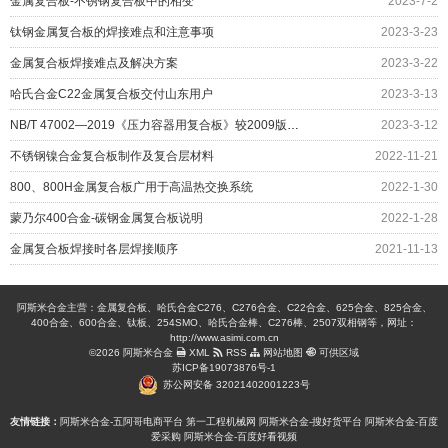
金属复合板-不锈钢复合板中的相变
2023-7-2
钛钢金属复合板的焊接难点和注意事项
2023-3-23
金属复合板焊接难点及解决方案
2023-3-22
哈氏合金C22金属复合板交付山东用户
2023-3-13
NB/T 47002—2019《压力容器用复合板》较2009版有哪些变化
2023-3-12
不锈钢镍合金复合板制作及复合层材料
2022-11-21
800、800H金属复合板广用于高温热交换系统
2022-1-30
蒙乃尔400合金-碳钢金属复合板说明
2022-1-28
金属复合板焊接时各层焊接顺序
2021-11-13
阿斯米合金主营：金属复合板、哈氏合金C276、C276合金、C22合金、625合金、825合金、
400合金、600合金、钛板、254SMO、哈氏合金棒、C276棒、2507双相钢等，网址：
http://www.asimi.com.cn
©2026 阿斯米合金
XML
RSS
网站地图
可供区域
苏ICP备19073876号-1
苏公网安备 32021402001223号
友情链接：
阿斯米合金-五阿哥电商平台
第一工程机械网
阿斯米合金-搜好货平台
阿斯米合金-百度
爱采购
阿斯米合金-百度好看视频