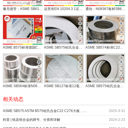
像无缝管：ASME SB619标准哈氏合金C276焊接管高质量交付
这里有EN 10204.3.1证书INCONEL625板材ASME SB443现货
通知：N08367板材SB688 B688标准改ASME SA240 ASTM A240了
ASME B575标准德国C276哈氏合金大板定尺切割
ASME SB575哈氏合金C276钢板切割变身环件
ASME SB574标准C22哈氏合金环件交货
ASME SB564标准N06625合金锻件机加工完成
ASME SB127标准12毫米厚N04400合金板材供应
ASME SB575哈氏合金C276切割环件6mm十五件完工
相关动态
ASME SB575 ASTM B575哈氏合金C22 C276大板，现货切
2025-3-31
科普 | 锆及锆合金的牌号、分类和详解
2024-2-23