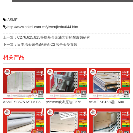
ASME
http://www.asimi.com.cn/yiwenjieda/644.htm
上一篇：C276,625,825等镍基合金油套管的耐腐蚀研究
下一篇：日本冶金光亮BA表面C276合金受青睐
相关产品
ASME SB575 ASTM B575哈氏合金C22 C276大板，现货切
φ55mm欧洲原装C276光棒，NACE ASTM ASME多标准广应用
ASME SB168进口600合金6至20mm中厚板，为您所用