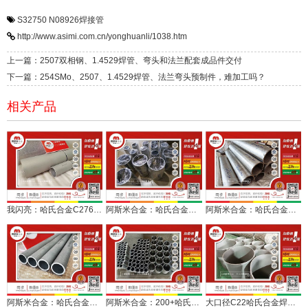
S32750
N08926焊接管
http://www.asimi.com.cn/yonghuanli/1038.htm
上一篇：2507双相钢、1.4529焊管、弯头和法兰配套成品件交付
下一篇：254SMo、2507、1.4529焊管、法兰弯头预制件，难加工吗？
相关产品
我闪亮：哈氏合金C276进口板焊接管合格出厂
阿斯米合金：哈氏合金C22和C276焊接管抛光服务药化设备
阿斯米合金：哈氏合金C276材质非标焊接管批量交付
阿斯米合金：哈氏合金C276焊接管服务离心机项目
阿斯米合金：200+哈氏合金焊接管顺利过检入用户库
大口径C22哈氏合金焊接管批量定长交付