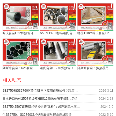
哈氏合金C22焊接管订做，一支起无门槛服务用户
ASTM B619标准哈氏合金C22焊接管喷砂面交付
德国12mm哈氏合金C276板材现货服务焊接管制造
阿斯米合金：625合金焊接管定尺机械抛光交付
哈氏合金C-276焊接管Dia89*5规格完工
阿斯米合金：换热器用哈氏合金C276焊接管通过检测
相关动态
S32750和S32760区别在哪里？应用市场如何？现货找哪家
2026-3-11
日本进口热轧2507超级双相钢12毫米单张平板5片启运
2024-2-18
S32750 2507超级双相钢换热管“体检”：超声涡流水压检验三大指标合格出厂
2024-2-9
供S32750、S32760双相钢配套焊丝焊条焊材现货
2022-5-10