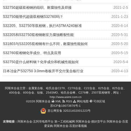
S32750超级双相钢的组织、耐腐蚀性及焊接
2021-2-5
S32750能替代超级双相钢S32760吗？
2021-1-23
S32205、S32750等双相钢，执行ASTM A240标准
2020-6-14
S32205和S32750双相钢耐应力腐蚀断裂性能
2020-5-31
S31803与S32205双相钢有什么不同，耐腐蚀性能如何
2020-5-20
S32760双相钢化学成分、特点及应用
2020-5-15
S32750是什么材料钢？化学成分和机械性能如何
2020-5-4
日本冶金产S32750 3.0mm卷板开平交付复合板行业
2020-4-13
阿斯米合金主营：金属复合板、哈氏合金C276、C276合金、C22合金、625合金、825合金、
400合金、600合金、钛板、254SMO、哈氏合金棒、C276棒、2507双相钢等，网址：
http://www.asimi.com.cn
©2026 阿斯米合金
XML
RSS
网站地图
可供区域
苏ICP备19073876号-1
苏公网安备 32021402001223号
友情链接：
阿斯米合金-五阿哥电商平台
第一工程机械网
阿斯米合金-搜好货平台
阿斯米合金-百度
爱采购
阿斯米合金-百度好看视频