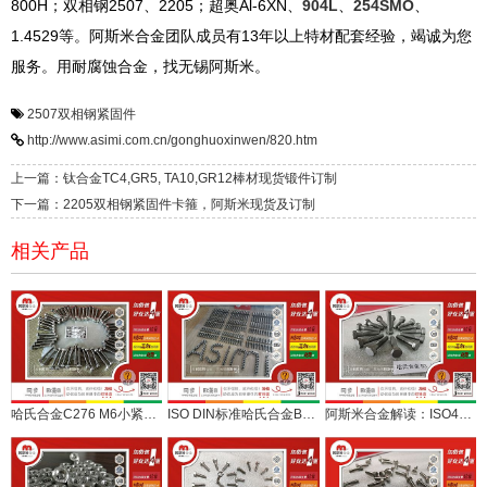
800H；双相钢2507、2205；超奥Al-6XN、
904L
、
254SMO
、
1.4529等。
阿斯米合金团队成员有13年以上特材配套经验，竭诚为您
服务。用耐腐蚀合金，找无锡阿斯米。
2507双相钢紧固件
http://www.asimi.com.cn/gonghuoxinwen/820.htm
上一篇：钛合金TC4,GR5, TA10,GR12棒材现货锻件订制
下一篇：2205双相钢紧固件卡箍，阿斯米现货及订制
相关产品
哈氏合金C276 M6小紧固件，配套药化机械小设备
ISO DIN标准哈氏合金B3、C276、C22合金紧固件批量交付
阿斯米合金解读：ISO4014、ISO4017、EN24017紧固件都是啥？