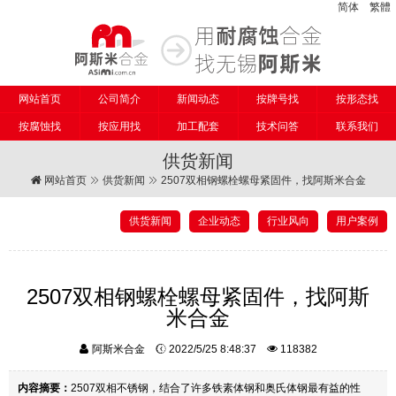
简体
繁體
网站首页
公司简介
新闻动态
按牌号找
按形态找
按腐蚀找
按应用找
加工配套
技术问答
联系我们
供货新闻
网站首页
供货新闻
2507双相钢螺栓螺母紧固件，找阿斯米合金
供货新闻
企业动态
行业风向
用户案例
2507双相钢螺栓螺母紧固件，找阿斯
米合金
阿斯米合金
2022/5/25 8:48:37
118382
内容摘要：
2507双相不锈钢，结合了许多铁素体钢和奥氏体钢最有益的性