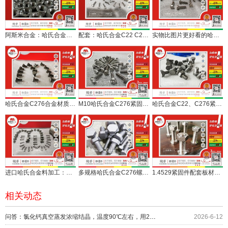
阿斯米合金：哈氏合金C276紧固件螺栓螺母定做交付
配套：哈氏合金C22 C276紧固件现货加特殊要求定制
实物比图片更好看的哈氏合金C276材质紧固件， 更耐腐蚀
哈氏合金C276合金材质M8紧固件定制交付
M10哈氏合金C276紧固件螺栓一批紧急交付
哈氏合金C22、C276紧固件接受M6以上规格定制
进口哈氏合金料加工：C276合金M6、M10紧固件
多规格哈氏合金C276螺栓紧固件配套快速供货
1.4529紧固件配套板材一起交付脱硫设备加工厂
相关动态
问答：氯化钙真空蒸发浓缩结晶，温度90℃左右，用2507双相钢合适吗？
2026-6-12