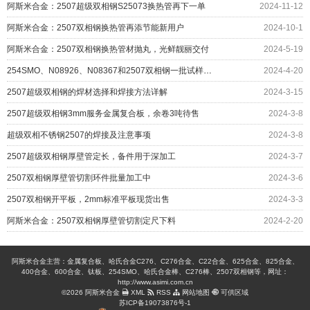
阿斯米合金：2507超级双相钢S25073换热管再下一单
2024-11-12
阿斯米合金：2507双相钢换热管再添节能新用户
2024-10-1
阿斯米合金：2507双相钢换热管材抛丸，光鲜靓丽交付
2024-5-19
254SMO、N08926、N08367和2507双相钢一批试样辅助科研
2024-4-20
2507超级双相钢的焊材选择和焊接方法详解
2024-3-15
2507超级双相钢3mm服务金属复合板，余卷3吨待售
2024-3-8
超级双相不锈钢2507的焊接及注意事项
2024-3-8
2507超级双相钢厚壁管定长，备件用于深加工
2024-3-7
2507双相钢厚壁管切割环件批量加工中
2024-3-6
2507双相钢开平板，2mm标准平板现货出售
2024-3-3
阿斯米合金：2507双相钢厚壁管切割定尺下料
2024-2-20
阿斯米合金主营：金属复合板、哈氏合金C276、C276合金、C22合金、625合金、825合金、
400合金、600合金、钛板、254SMO、哈氏合金棒、C276棒、2507双相钢等，网址：
http://www.asimi.com.cn
©2026 阿斯米合金
XML
RSS
网站地图
可供区域
苏ICP备19073876号-1